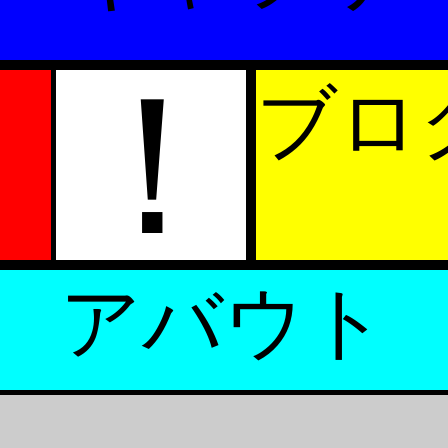
！
ブロ
アバウト