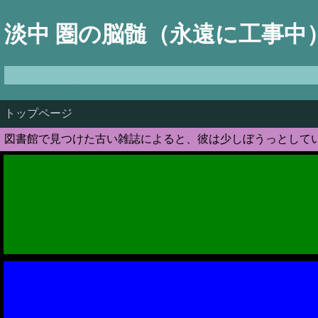
淡中 圏の脳髄（永遠に工事中
We are such stuff as dreams are made on
トップページ
図書館で見つけた古い雑誌によると、彼は少しぼうっとして