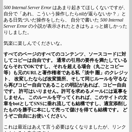
500 Internal Server Error
はあまり起きてほしくないですが、
自分で「あれ、こういう操作したらnilが返らないか？」と
ある日気づいだ操作をしたら、 自分で書いた
500 Internal
Server Error
の小説が表示されたときはちょっと嬉しかった
りしました。
気楽に楽しんでくださいな。
すべてのページのすべてのコンテンツ、ソースコードに対
してコピーは自由です。 通常の引用の要件を満たしている
ならそれでOKですし、それを超える場合（丸ごとコピー
等）も元のURLと著作権者である私「淡中 圏」のクレジッ
ト、 改変したならば改変箇所、そして同じルールを守るな
ら再びコピー自由であることの明記があれば、コピー自由
です。 許可はいりません。許可を求めるメールには返事を
しません。 このルールを守ってくれれば、このサイトの文
章をbotとしてSNSに垂れ流しても結構ですし、適宜添削し
たものを勝手に本にして売って儲けを得ても結構です。 ど
うぞご自由にお使いください。
これは最近はあえて言う必要はなくなりましたが、リンク