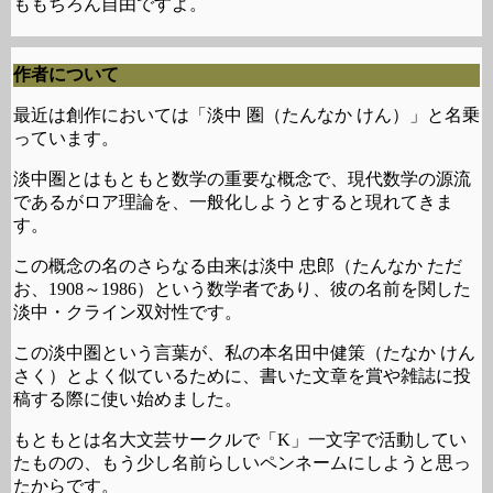
ももちろん自由ですよ。
作者について
最近は創作においては「淡中 圏（たんなか けん）」と名乗
っています。
淡中圏とはもともと数学の重要な概念で、現代数学の源流
であるがロア理論を、一般化しようとすると現れてきま
す。
この概念の名のさらなる由来は淡中 忠郎（たんなか ただ
お、1908～1986）という数学者であり、彼の名前を関した
淡中・クライン双対性です。
この淡中圏という言葉が、私の本名田中健策（たなか けん
さく）とよく似ているために、書いた文章を賞や雑誌に投
稿する際に使い始めました。
もともとは名大文芸サークルで「K」一文字で活動してい
たものの、もう少し名前らしいペンネームにしようと思っ
たからです。