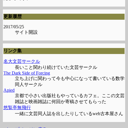
更新履歴
2017/05/25
サイト開設
リンク集
名大文芸サークル
長いこと関わり続けていた文芸サークル
The Dark Side of Forcing
立ち上げに関わって今も中心になって書いている数学
同人サークル
Apied
京都で小さい出版社もやっているカフェ。ここの文芸
雑誌と映画雑誌に何回か寄稿させてもらった
悠覧亭無飛行
一緒に文芸同人誌を出したりしているweb古本屋さん