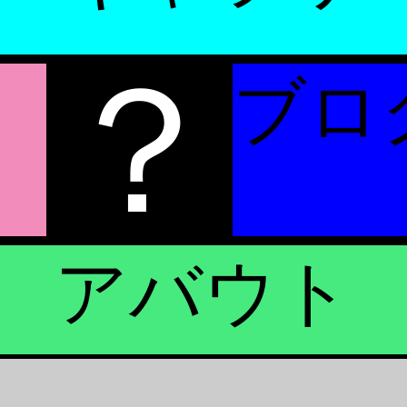
？
ブロ
アバウト