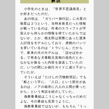
解説
小学生のときは、『世界不思議発見』と
か好きだったのだ。
あの頃は、『ガリバー旅行記』に火星の
衛星は２つという、当時未発見だった情報
が載っているのは、作者のスウィフトが宇
宙人から何らかの情報を得ていたからでは
ないか、とか、桃太郎は実際にあった渡来
人討伐をモデルにしており、虎柄のパンツ
を穿いているのは「トラいじん」だから
で、家来の犬のモデルは、「話せば分か
る」で有名な犬養毅元首相の祖先だとか、
なかなか振るった内容を放送していたの
だ。いつの間にか旅行ガイドに成り下がっ
ていたが。
そういえば『たけしの万物創世記』でも
「船という字に、「八口」という部分があ
るのは、ノアの箱舟に八人の人間が乗った
から」という奇説を紹介していた。
偽教養番組はこうじゃなくっちゃだめだ
よな。今の番組も見習うように。
偽教養番組ではないが、もちろん『うっ