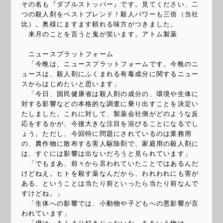
その名も『ダブルストッパー』です。見てください、二
つの殺人剤をベストブレンド！殺人パワーも三倍（当社
比）。奥様にますます頼れる味方がつきました。
来月のことを言うと鬼が笑います。アトム製薬
ニュースプラットフォーム
「今晩は、ニュースプラットフォームです。今晩のニ
ュースは、殺人剤にふくまれる有毒成分に関するニュー
スからはじめたいと思います」
「今日、国民健康省は殺人剤の成分の、環境や生体に
対する影響などの本格的な調査に乗り出すことを決定い
たしました。これに対して、製薬会社側がどのような反
応をするかが、今後大きな注目を浴びることになるでし
ょう。ただし、今回特に問題にされているのは業務用
の、農作物に散布する害人駆除剤で、家庭用の殺人剤に
は、すぐには影響は出ないだろうと見られています」
「でもまあ、前々から言われていたことではあるんだ
けどねえ。ヒトを殺す薬なんだから、われわれにも害が
ある、ということは当たり前といったら当たり前なんで
すけどね。」
「生体への影響では、小動物や子どもへの悪影響が言
われています」