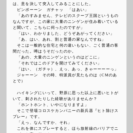
は、意を決して突入してみることにした。
ピンポーーン ガチャッ 「はあい」
「あのすみません、テレビのスクープ王国というもの
なんですが、この家に大量のニンゲンが住み着いている
と聞いて、こちらに伺ったのですが」
「はい、わかりました、どうぞあがってください」
「あ、はい、あれ、割と普通の家なんですね」
そこは一般的な住宅と何の違いもない、ごく普通の客
間だった。噂はうそだったのか。
「あの、大量のニンゲンというのはどこに」
「それではこのドアを開けてみてください」
「はい、（ガチャ）、えっ、あっ、きゃーーーーっ」
ジャーーン その時、特派員が見たものは（CMのあ
とで）
ハイキングにいって、野原に思った以上に悪いヒトが
いて、刺されたりした経験がありませんか？
「ホントホント、いやになりますよ」
そこで登場コロスケカンパニーの新兵器『ヒト除けス
プレー』です。
「えっ、なんですか、それ」
これを体にスプレーすると、ほら放射線のバリアでニ