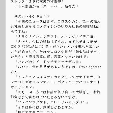
ストップ！まさに家庭の守護神！
アトム製薬から『ストッパー』新発売！
朝のホ〜ホケキョ！？
「今朝のニュースはまず、コロスケカンパニーの機天
列社長とおそまつメディシンのいやみ社長の喧嘩騒動か
らですね」
「ナサケナイハナシデスネ、オトナゲナイデスヨ」
「え〜と、今回の騒動はですね、まずおそまつ側が
CMで『類似品にご注意ください』という表示を出した
ことが始まりで、それをコロスケ側が『類似品はそっち
だろう』と売り言葉に買い言葉となったわけで」
「バカバカシイ、ドッチモドッチデスヨ」
「おやっ、何か意見があるようですね、Dave Specter
さん」
「トッキョノスィステムガカクリツシテナイカラ、コ
ンナコトガオコルンデスヨ。ボクノクニデハコンナコト
オコリマセン」
「でも、向こうでは特許の取り合いで大騒ぎし、特許
戦争とまで言われていたじゃないですか」
「ソレハソウダケド、コレヨリハマシダヨ〜」
「それは私には、判断しかねますが」
「目ガオオキクナルヨ〜」