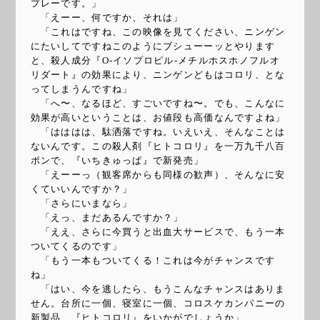
プレーです。」
「えーー、何ですか、それは」
「これはですね、この映像を見てください、ニンゲン
にたいしてですねこのようにブシューーッとやります
と、殺人成分『O-イソプロピル-メチルホスホノフルオ
リダート』の効果により、ニンゲンどもはコロリ、とな
ってしまうんですね」
「へ〜、なるほど、すごいですね〜。でも、こんなに
効果が高いということは、お値段も高価なんですよね」
「はははは、駄洒落ですね。いえいえ、そんなことは
ないんです。この殺人剤『ヒトコロリ』を一万九千八百
ポンで、『いちきゅっぱ』で新発売」
「えーーっ（観客席からも同様の歓声）、そんなに安
くていいんですか？」
「さらにいまなら」
「えっ、まだあるんですか？」
「ええ、さらに今買うと出血大サービスで、もう一本
ついてくるのです」
「もう一本もついてくる！これは今がチャンスです
ね」
「はい、今を逃したら、もうこんなチャンスはありま
せん。台所に一個、寝室に一個、コロスケカンパニーの
新製品、『ヒトコロリ』をいかがでしょうか」