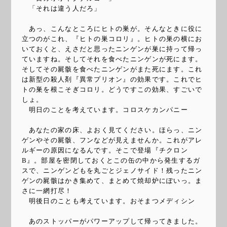
「それは違う人だろ」
あっ、こんなところにヒトの巣が。そんなときに役に
立つのがこれ、『ヒトの巣コロリ』。ヒトの巣の横にお
いておくと、えさだと思ったニンゲンが巣に持って帰っ
ていますね。そしてそれを食べたニンゲンが死にます。
そしてその屍骸を食べたニンゲンがまた死にます。これ
は新型の殺人剤『異常プリオン』の効果です。これでヒ
トの巣を根こそぎコロリ。どうですこの効果、すごいで
しょ。
明日のことを考えています。コロスケカンパニー
あなたの家の床、よおく見てください。ほらっ、ニン
ゲンやその屍骸、フンなどが見えませんか。これがアレ
ルギーの原因になるんです。そこで登場『チクロン
B』。部屋を密閉しておくとこの缶の中から発生するガ
スで、ニンゲンどもを丸ごとジェノサイド！残ったニン
ゲンの屍骸はかき集めて、まとめて焼却炉にぽいっ。ま
さに一網打尽！
明後日のことも考えています。おそまつメディシン
あのストッパーがパワーアップして帰ってきました。