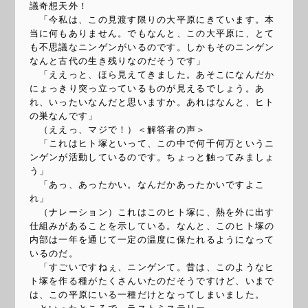
議奇想天外！
「今私は、この見渡す限りの大平原にきています。本
当に何もありません。でもなんと、この大平原に、とて
も不思議なニンゲンがいるのです。しかもそのニンゲン
なんと古代の生き残りなのだそうです」
「ええっと、ほら見えてきました。あそこになんだか
にょっきり突っ立っているものが見えるでしょう。あ
れ、いったいなんだと思いますか。あれはなんと、ヒト
の巣なんです」
（ええっ、マジで！）＜解答者の声＞
「これはヒト塚といって、この中で何千何万というニ
ンゲンが活動しているのです。ちょっと触ってみましょ
う」
「あっ、あったかい。なんだかあったかいですよこ
れ」
（ナレーション）これはこのヒト塚に、熱を外に出す
仕組みがあることを示している。なんと、このヒト塚の
内部は一年を通じて一定の温度に保たれるようになって
いるのだ。
「すごいですねぇ、ニンゲンて。昔は、このようなヒ
ト塚を作る種がたくさんいたのだそうですけど、いまで
は、この平原にいる一種だけとなってしまいました。