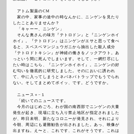
アトム製薬のCM
家の中、家事の途中の時なんかに、ニンゲンを見たり
したことありませんか？
「キャーー、ニンゲン」
そんな奥さんの味方『テトロドン』と『ニンゲンホイ
ホイ』。『テトロドン』はニンゲンがエサと思って食べ
ると、スベスベマンジュウガニから抽出した殺人成分
『テトロドトキシン』が神経の働きをノックアウト。あ
っという間に死んでしまいます。そして、一網打尽にし
たい時はこちら、『ニンゲンホイホイ』。ニンゲンの好
む匂いを徹底的に研究しました。そのにおいに誘われ
て、中に入ってしまうとネバネバトラップでもうでられ
ない。そしてまとめてポイッ、です。どうですか。
ニュース＋−１
「続いてのニュースです。
今月のはじめごろ、わが国の南西部でニンゲンの大量
発生が起き、現場に立ち入り禁止地区が指定されました
が、昨日未明、新たなコロニーが発見され、それにより
今朝、周辺にも避難勧告が出されました。あっ、映像が
出ますね。え〜と、これです、これがそうです。これは