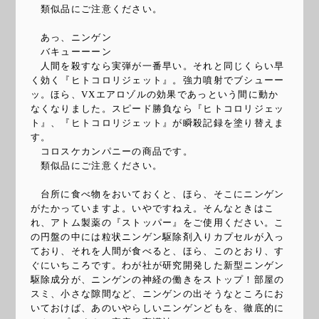
類似品にご注意ください。
あっ、ニンゲン
バキューーーン
人間を殺すなら実弾が一番早い。それと同じくらい早
く効く『ヒトコロリジェット』。強力噴射でブシューー
ッ。ほら、VXエアロゾルの効果であっという間に動か
なくなりました。スピード勝負なら『ヒトコロリジェッ
ト』、『ヒトコロリジェット』が瞬殺記録を塗り替えま
す。
コロスケカンパニーの商品です。
類似品にご注意ください。
台所に食べ物をおいておくと、ほら、そこにニンゲン
がたかっていますよ。いやですねえ。そんなときはこ
れ、アトム製薬の『ストッパー』をご使用ください。こ
の円盤の中には粒状ニンゲン駆除剤入りカプセルが入っ
ており、それを人間が食べると、ほら、このとおり、す
ぐにいちころです。わが社が研究開発した新型ニンゲン
駆除成分が、ニンゲンの神経の働きをストップ！部屋の
スミ、小さな隙間など、ニンゲンの出そうなところにお
いておけば、あのいやらしいニンゲンどもを、徹底的に