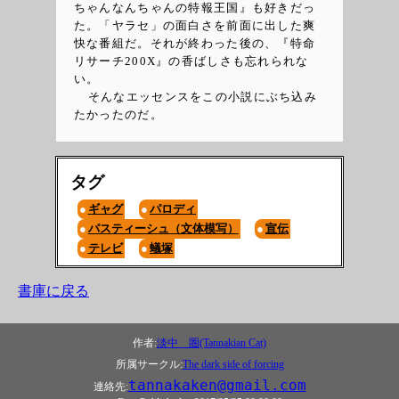
ちゃんなんちゃんの特報王国』も好きだっ
た。「ヤラセ」の面白さを前面に出した爽
快な番組だ。それが終わった後の、『特命
リサーチ200X』の香ばしさも忘れられな
い。
そんなエッセンスをこの小説にぶち込み
たかったのだ。
タグ
ギャグ
パロディ
パスティーシュ（文体模写）
宣伝
テレビ
蟻塚
書庫に戻る
作者:
淡中 圏(Tannakian Cat)
所属サークル:
The dark side of forcing
tannakaken@gmail.com
連絡先: