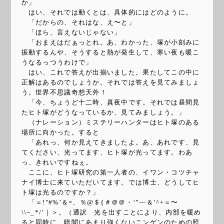
か」
はい、それでは動くとは、具体的にはどのように。
「だからの、それはな、え〜と」
「ほら、言えないじゃない」
「おまえはだぁっとれ。あ、わかった、塚が小刻みに
振動するんや、そうすると熱が発生して、寒い夜も暖こ
うなるっつうわけで」
はい、これで答えが出揃いました。果たしてこの中に
正解はあるのでしょうか。それでは答えを見てみましょ
う。世界不思議奇想天外！
「今、ちょうど十二時、真夜中です。それでは昼間見
たヒト塚がどうなっているか、見てみましょう。」
（ナレーション）ミステリーハンターはヒト塚のある
場所に向かった。すると
「あれっ、何か見えてきましたよ。あ、あれです、見
てください、光ってます、ヒト塚が光ってます。わあ
っ、きれいですねぇ。
ここに、ヒト塚研究の第一人者の、イワン・コツチャ
ナイ博士に来ていただいてます。では博士、どうしてヒ
ト塚は光るのですか？」
「＝!"#%’＆=、％@＄{＃＠＠・‘”―＆’^+＝〜
\\~_*/’｜＞。（通訳 光を出すことにより、内部を暖め
ると同時に、暗闇にあまり強くないニンゲンのための照