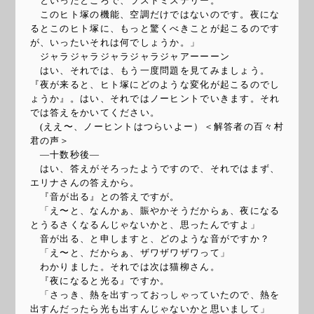
といったところで、ラストミステリー。
このヒト塚の機能、空調だけではないのです。夜にな
るとこのヒト塚に、もっと驚くべきことが起こるのです
が、いったいそれは何でしょうか。」
ジャラジャラジャラジャラジャアーーーン
はい、それでは、もう一度問題を見てみましょう。
『夜が来ると、ヒト塚にどのような変化が起こるのでし
ょうか』。はい、それではノーヒントでいきます。それ
では答えをかいてください。
(ええ〜、ノーヒントはつらいよー）＜解答者の百々村
君の声＞
―十数秒後―
はい、答えがそろったようですので、それではまず、
エリナさんの答えから。
『音が出る』との答えですが。
「え〜と、なんかぁ、賑やかそうだからぁ、夜になる
とうるさくなるんじゃないかと、思ったんですよ」
音が出る、と申しますと、どのような音がですか？
「え〜と、だからぁ、ザワザワザワって」
わかりました。それでは次は猫柳さん。
『夜になると光る』ですか。
「さっき、熱を出すっておっしゃっていたので、熱を
出すんだったら光も出すんじゃないかと思いまして」