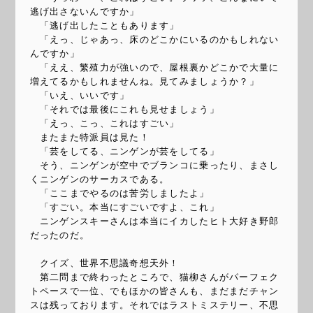
逃げ出さないんですか」
「逃げ出したこともあります」
「えっ、じゃあっ、床のどこかにいるのかもしれない
んですか」
「ええ、繁殖力が強いので、屋根裏かどこかで大量に
増えてるかもしれませんね。見てみましょうか？」
「いえ、いいです」
「それでは最後にこれも見せましょう」
「えっ、こっ、これはすごい」
またまた特派員は見た！
「芸をしてる、ニンゲンが芸をしてる」
そう、ニンゲンが空中でブランコに乗ったり、まさし
くニンゲンのサーカスである。
「ここまでやるのは苦労しましたよ」
「すごい。本当にすごいですよ、これ」
ニンゲンスキーさんは本当にイカしたヒト大好き野郎
だったのだ。
クイズ、世界不思議奇想天外！
第二問まで終わったところで、猫柳さんがパーフェク
トペースで一位、でもほかの皆さんも、まだまだチャン
スは残っております。それではラストミステリー、不思