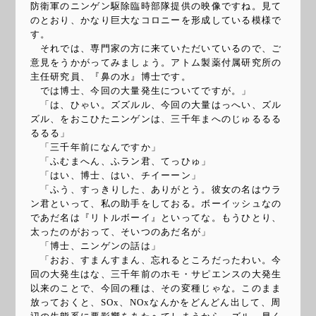
防衛軍のニンゲン駆除臨時部隊提供の映像ですね。見て
のとおり、かなり巨大なコロニーを形成している模様で
す。
それでは、専門家の方に来ていただいているので、ご
意見をうかがってみましょう。アトム製薬付属研究所の
主任研究員、『鼻の水』博士です。
では博士、今回の大量発生についてですが。」
「は、ひゃい。ズズルル、今回の大量はっへい、ズル
ズル、をおこひたニンゲンは、三千年まへのじゅるるる
るるる」
「三千年前になんですか」
「ふむまへん、ふラン君、てっひゅ」
「はい、博士、はい、チイーーン」
「ふう、すっきりした、ありがとう。彼女の名はウラ
ン君といって、私の助手をしておる。ボーイッシュなの
であだ名は『リトルボーイ』といってな。もうひとり、
太ったのがおって、そいつのあだ名が」
「博士、ニンゲンの話は」
「おお、すまんすまん、忘れるところだったわい。今
回の大発生はな、三千年前のホモ・サピエンスの大発生
以来のことで、今回の種は、その変種じゃな。このまま
放っておくと、SOx、NOxなんかをどんどん出して、周