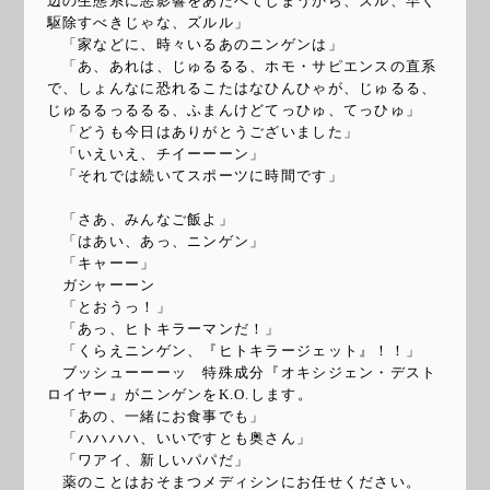
辺の生態系に悪影響をあたへてしまうから、ズル、早く
駆除すべきじゃな、ズルル」
「家などに、時々いるあのニンゲンは」
「あ、あれは、じゅるるる、ホモ・サピエンスの直系
で、しょんなに恐れるこたはなひんひゃが、じゅるる、
じゅるるっるるる、ふまんけどてっひゅ、てっひゅ」
「どうも今日はありがとうございました」
「いえいえ、チイーーーン」
「それでは続いてスポーツに時間です」
「さあ、みんなご飯よ」
「はあい、あっ、ニンゲン」
「キャーー」
ガシャーーン
「とおうっ！」
「あっ、ヒトキラーマンだ！」
「くらえニンゲン、『ヒトキラージェット』！！」
ブッシューーーッ 特殊成分『オキシジェン・デスト
ロイヤー』がニンゲンをK.O.します。
「あの、一緒にお食事でも」
「ハハハハ、いいですとも奥さん」
「ワアイ、新しいパパだ」
薬のことはおそまつメディシンにお任せください。