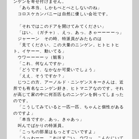
ンゲンを寄せ付けません。
「あら本当、しかもべとべとしないのね」
コロスケカンパニーは自然に優しい会社です。
「それではこのドアを開けてみてください」
「はい、（ガチャ）、えっ、あっ、きゃーーーーっ」
ジャーーン その時、特派員がみたものは
「見てください、この大量のニンゲン。ヒトヒトヒ
ト。イヤーー、動いてる」
ウワーーーーッ（観客）
「これ、何なんですか」
「どうです、なかなか可愛いでしょう」
「ええ、そうですか？」
じつこの方、アーノルド・ニンゲンスキーさんは、近
所でも有名なニンゲン好き、ヒトマニアなのです。それ
が高じて家の中に何百匹ものニンゲンを飼ってしまった
のです。
「こうしてみていると一匹一匹、ちゃんと個性がある
のですよ」
「本当ですか、あっ。きゃあっ」
叫んでばかりの特派員。
「こっちの部屋はもっとすごいですよ」
「うっわーー、これはすごい。ウワッ、こんなにいて