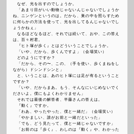
なぜ、光を出すのでしょうか。
「あまり目がいい動物じゃないんじゃないでしょうか
ね、ニンゲンというのは。だから、巣の中を照らすため
に何らかの方法を使って、光を出してるんじゃないでし
ょうかねぇ」
なるほどなるほど、それでは続いて、おや、この答え
は、百々村君。
『ヒト塚が歩く』とはどういうことでしょうか。
「いや、だから、歩くんですよ」（会場笑い）
どのようにですか？
「だから、その〜、この、（手を使い、歩くまねをし
ながら）ドシンドシンと」
と、いうことは、あのヒト塚には足が有るということ
ですか？
「いや、だからまあ。もう、そんなにいじめないでく
ださいよ。僕にもよくわかりません」
それでは最後の解答者、半藤さんの答えは。
『動く』ですか。
「わあ、やったやった、僕と一緒だ」（会場笑い）
「やかましい、誰がお前と一緒だといった」
「でも、どう見たって、僕と一緒じゃないですか」
「お前のは『歩く』、わしのは『動く』や、わかった