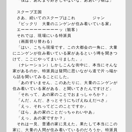
「僕は、あんまり好きじゃないな、ああいう物は」
スクープ王国
さあ、続いてのスクープはこれ ジャン
『ビックリ 大量のニンゲンが住み着いている家』
エーーーーーーーーーッ（観客）
それでは、現場にいる特派員
（画面切り替わる）
「はい、こちら現場です。この大都会の一角に、大量
にニンゲンが住み着いている家があるという噂を聞きつ
けて、ここにやってまいりました。」
（ナレーション）しかしこんな街中に、本当にそんな
家があるのか。特派員は疑問に思いながら道で片っ端か
ら話を聞いてみることにした。
「あのすいません、このあたりに、大量のニンゲンが
住み着いている家がある、と聞いてきたんですけど」
「それって、あの家のことでおまっしゃろか？」
「んだ、んだ、きっとそうにちげえねえだべさ」
「えっ、それってどこのことですか」
「ほら、あの家のことだっちゃわいやあ」
「えっ、あの家ですか？」
それは一見、普通の家に見えた。果たして本当にこの
家に、大量の人間が住み着いているのだろうか。特派員