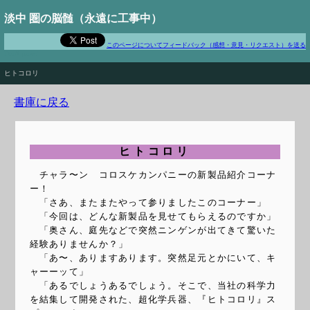
淡中 圏の脳髄（永遠に工事中）
このページについてフィードバック（感想・意見・リクエスト）を送る
Don't panic!
ヒトコロリ
書庫に戻る
ヒトコロリ
チャラ〜ン コロスケカンパニーの新製品紹介コーナ
ー！
「さあ、またまたやって参りましたこのコーナー」
「今回は、どんな新製品を見せてもらえるのですか」
「奥さん、庭先などで突然ニンゲンが出てきて驚いた
経験ありませんか？」
「あ〜、ありますあります。突然足元とかにいて、キ
ャーーッて」
「あるでしょうあるでしょう。そこで、当社の科学力
を結集して開発された、超化学兵器、『ヒトコロリ』ス