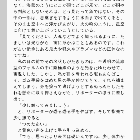
なく、海鼠のようにどこが頭でどこが尾で、どこが胴や
ら判然としないそれは、どう見たって魚ではない。その
中の一部は、息継ぎをするように水面まで出てくると、
そのまま空中へと浮かびあがり、火の粉のように、星空
に向けて舞い上がっていこうとしている。
「見てください。人魂などでよく知られるように、た
ましいは光ながら、宙に浮かぶこともあるのです。これ
が古い伝承にある鬼火や狐火やプラズマなどの正体なの
ですね」
私の目の前でその名状しがたきものは、半透明の流線
型のフォルムの中に陰極線のような光をたゆたわせて、
宙返りした。しかし、私が目を奪われる暇もあらばこ
そ、ゴム手袋をはめた男の手が伸びてきて、それを捕ま
えてしまう。身を捩って逃げようとするぬらぬらしたそ
れを懸命に取り押さえながら、リポーターのほうに差し
出す。
「少し触ってみましょう」
と、リポーターが恐る恐る手を伸ばす。そして指先で
少し撫でると、
「つめたあい」
と黄色い声を上げて手を引っ込める。
「でも、思ったより表面は硬いんですね。少し弾力が