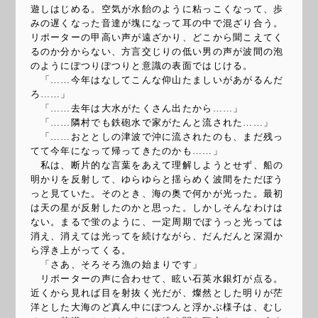
遊しはじめる。空気が水飴のように粘っこくなって、歩
みの遅くなった音達が塊になって耳の中で混ざり合う。
リポーターの甲高い声が遠ざかり、どこから聞こえてく
るのか分からない、方言交じりの低い男の声が波間の泡
のようにぽつりぽつりと意識の表面ではじける。
「……今年はなしてこんな仰山たましいがあがるんだ
ろ……」
「……去年は大水がたくさん出たから……」
「……隣村でも鉄砲水で家がたんと流された……」
「……おととしの津波で沖に流されたのも、まだ残っ
てて今年になって帰ってきたのかも……」
私は、断片的な言葉をあえて理解しようとせず、船の
明かりを反射して、ゆらゆらと揺らめく波間をただぼう
っと見ていた。そのとき、海の奥で何かが光った。最初
は天の星が反射したのかと思った。しかしそんなわけは
ない。まるで蛍のように、一定周期でぽうっと光っては
消え、消えては光ってを続けながら、だんだんと深淵か
ら浮き上がってくる。
「さあ、そろそろ漁の始まりです」
リポーターの声に合わせて、眩い石英水銀灯が点る。
近くから見れば目を射抜く光だが、燦然とした明りが茫
洋とした大海のど真ん中にぽつんと浮かぶ様子は、むし