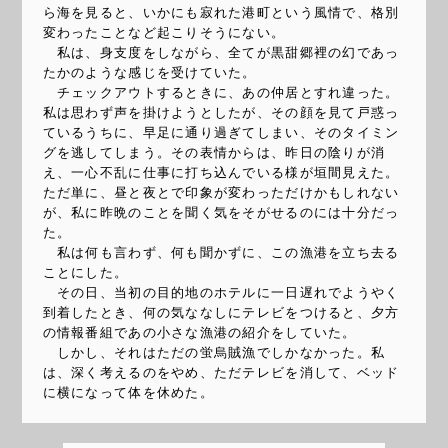
ら海を見ると、いかにも寂れた港町という風情で、格別
変わったことなど起こりそうにない。
私は、身支度をしながら、全てが黒甜郷裡の幻であっ
たかのような感じを受けていた。
チェックアウトするときに、あの仲居とすれ違った。
私は思わず声を掛けようとしたが、その顔を見て戸惑っ
ているうちに、早足に通り過ぎてしまい、そのタイミン
グを逃してしまう。その表情からは、昨日の陰りが消
え、一心不乱に仕事に打ち込んでいる様が垣間見えた。
ただ単に、昼と夜とで印象が変わっただけかもしれない
が、私に昨晩のことを聞く気をそがせるのには十分だっ
た。
私は何も言わず、何も聞かずに、この漁港を立ち去る
ことにした。
その日、当初の目的地のホテルに一日遅れでようやく
到着したとき、何の気ななしにテレビをつけると、夕方
の情報番組であの小さな漁港の紹介をしていた。
しかし、それはただの蛍烏賊漁でしかなかった。私
は、深く考えるのをやめ、ただテレビを消して、ベッド
に横になって体を休めた。