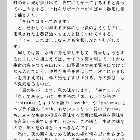
灯の青い光が滑り出て、夜空に向かってするすると昇っ
ていこうとする。それをリポーターがすばやく器用に箸
で捕まえた。
「それでは食べてみます」
と、せわしく明滅する実体のない炎のようなものに、
用意された山葵醤油をちょんと軽くつけてすする。
「うん、これは……なんとも名状しがたき味がしま
す」
周りでは皆、水槽に身を乗り出して、昇天しようとす
るたましいを捕まえては、ナイフを突き刺して、中から
生命の炎をつまみ出して、山葵醤油や生姜醤油につけて
飲み込んでいく。仲居も両手を伸ばして、次々にたまし
いを捕まえては、命の光をすすり上げる。その姿は、も
う鬼気迫るものだ。
「風の味がします。息の味がします。『生きる』が
『息』であるように、中国語の『気』もラテン語の
『spiritus』もギリシャ語の『psyche』や『pneuma』も
ヘブライ語の『ruah』もサンスクリット語の『prana』
も、みんな生命の根源を意味する言葉は風や息を意味す
る言葉から来ています。だから、この味も、生命の味な
ので、風や息の味というべきなんです」
私は、夜の闇を見つめる彼女の姿が何を思い出させる