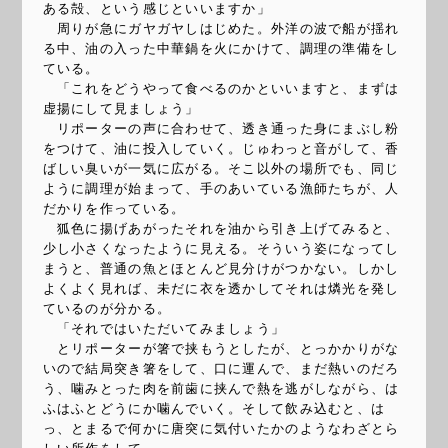
ある殻、という感じといいますか」
周りが急にガヤガヤしはじめた。外洋の波で船が揺れ
る中、油の入った中華鍋を火にかけて、調理の準備をし
ている。
「これをどうやって食べるのかといいますと、まずは
虚揚にして見ましょう」
リポーターの声に合わせて、透き通った身にまぶし粉
をつけて、油に投入していく。じゅわっと音がして、香
ばしい臭いが一気に広がる。そこ以外の場所でも、同じ
ように調理が始まって、手のあいている漁師たちが、人
だかりを作っている。
狐色に揚げあがったそれを油から引き上げてみると、
少し小さくなったように見える。そういう姿になってし
まうと、普通の魚とほとんど見分けがつかない。しかし
よくよく見れば、未だに衣を透かしてそれは燐光を発し
ているのが分かる。
「それではいただいてみましょう」
とリポーターが箸で挟もうとしたが、とっかかりがな
いので結局突き箸をして、口に運んで、まだ熱いのだろ
う、噛みとった肉を前歯に挟んで熱を逃がしながら、は
ふはふとどうにか噛んでいく。そして飲み込むと、は
っ、とまるで何かに唐突に気付いたかのようなわざとら