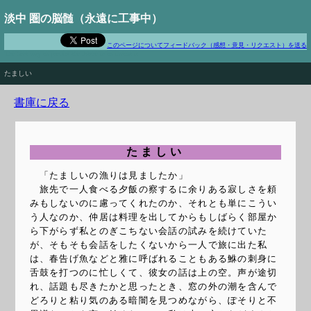
淡中 圏の脳髄（永遠に工事中）
このページについてフィードバック（感想・意見・リクエスト）を送る
The best way to predict the future is to invent it
たましい
書庫に戻る
たましい
「たましいの漁りは見ましたか」
旅先で一人食べる夕飯の察するに余りある寂しさを頼
みもしないのに慮ってくれたのか、それとも単にこうい
う人なのか、仲居は料理を出してからもしばらく部屋か
ら下がらず私とのぎこちない会話の試みを続けていた
が、そもそも会話をしたくないから一人で旅に出た私
は、春告げ魚などと雅に呼ばれることもある鮴の刺身に
舌鼓を打つのに忙しくて、彼女の話は上の空。声が途切
れ、話題も尽きたかと思ったとき、窓の外の潮を含んで
どろりと粘り気のある暗闇を見つめながら、ぽそりと不