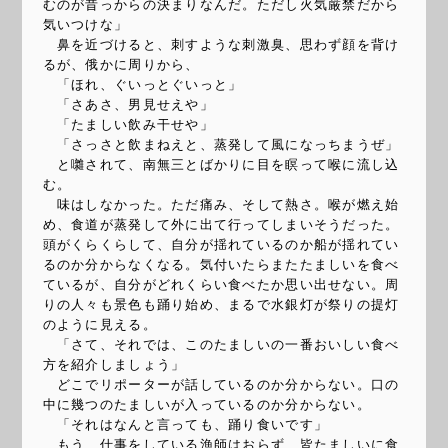
むのが昔っからの決まりなんだ。ただし火気厳禁だから
気いつけな」
鼻を近づけると、刺すような刺激臭、思わず顔を背け
るが、俄かに周りから、
「ほれ、ぐいっとぐいっと」
「さあさ、男見せえや」
「たましい飲み干せや」
「さっさと飲まねえと、蒸発して風になっちまうぜ」
と囃されて、南無三とばかりに目を瞑って喉に流し込
む。
味はしなかった。ただ痛み、そして熱さ。喉が燃え始
め、食道が蒸発して外に出て行ってしまいそうだった。
頭がくらくらして、自分が揺れているのか船が揺れてい
るのか分からなくなる。気付いたらまたたましいを食べ
ているが、自分がどれくらい食べたか思い出せない。周
りの人々も景色も踊り始め、まるで水銀灯が祭りの提灯
のように見える。
「さて、それでは、このたましいの一番おいしい食べ
方を紹介しましょう」
どこでリポーターが話しているのか分からない。口の
中に幾つのたましいが入っているのか分からない。
「それはなんと言っても、踊り食いです」
もう、仕事をしている漁師はおらず、皆たましいに食