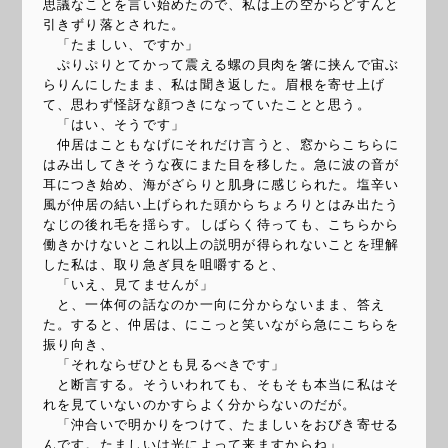
思議なことを言い始めたので、私は上の空からどすんと
引きずり落とされた。
「たましい、ですか」
ぷりぷりとてかって震える螺の貝肉を箸に挟んで宙ぶ
らりんにしたまま、私は聞き返した。眉根を寄せ上げ
て、思わず怪訝な顔つきになっていたことと思う。
「はい、そうです」
仲居はこともなげにそれだけ言うと、窓からこちらに
はみ出してきそうな夜にまた目を移した。急に波の音が
耳につき始め、海がざらりと肌身に感じられた。塩辛い
風が仲居の結い上げられた頭からちょろりとはみ出たう
なじの後れ毛を揺らす。しばらく待っても、こちらから
働きかけないとこれ以上の説明が得られないことを理解
した私は、取り急ぎ貝を咀嚼すると、
「いえ、見てませんが」
と、一体何の話なのか一向に分からないまま、答え
た。すると、仲居は、にこっと笑いながら急にこちらを
振り向き、
「それならぜひとも見るべきです」
と断言する。そういわれても、そもそも本当に私はそ
れを見ていないのかすらよく分からないのだが。
「沖合いで明かりをつけて、たましいをおびき寄せる
んです。たましいは光によって来ますからね」