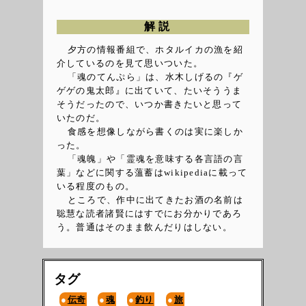
解説
夕方の情報番組で、ホタルイカの漁を紹
介しているのを見て思いついた。
「魂のてんぷら」は、水木しげるの『ゲ
ゲゲの鬼太郎』に出ていて、たいそううま
そうだったので、いつか書きたいと思って
いたのだ。
食感を想像しながら書くのは実に楽しか
った。
「魂魄」や「霊魂を意味する各言語の言
葉」などに関する薀蓄はwikipediaに載って
いる程度のもの。
ところで、作中に出てきたお酒の名前は
聡慧な読者諸賢にはすでにお分かりであろ
う。普通はそのまま飲んだりはしない。
タグ
伝奇
魂
釣り
旅