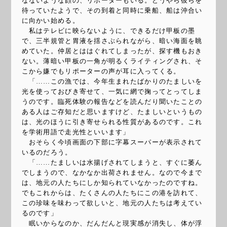
なないような顔の、リポーターもいる。どうやら彼らを
待っていたようで、その到着と同時に乗船、船は沖合い
に向かい始める。
私はテレビに映らないように、できるだけ甲板の墨
で、三半規管と胃液を揺さぶられながら、暗い海面を眺
めていた。仲居とははぐれてしまったが、探す機もおき
ない。薄暗い甲板の一角が明るくライティングされ、そ
こから嫌でもリポーターの声が耳に入ってくる。
「……この漁では、今年生まれたばかりのたましいを
光を使っておびき寄せて、一気に網で掬ってとってしま
うのです。臨死体験の報告などを読んだり聞いたことの
ある人はご存知だと思いますけど、たましいというもの
は、光のほうに引き寄せられる性質があるのです。これ
を学術用語で走光性といいます」
おそらく今頃画面の下部に字幕スーパーが表示されて
いるのだろう。
「……たましいは水揚げされてしまうと、すぐに萎ん
でしまうので、なかなか出荷されません。なので今まで
は、地元の人たちにしか知られていなかったのですね。
でもこれからは、たくさんの人たちにこの港を訪れて、
この珍味を味わって欲しいと、地元の人たちは考えてい
るのです」
眠いからなのか、だんだんと現実感が消失し、体が浮