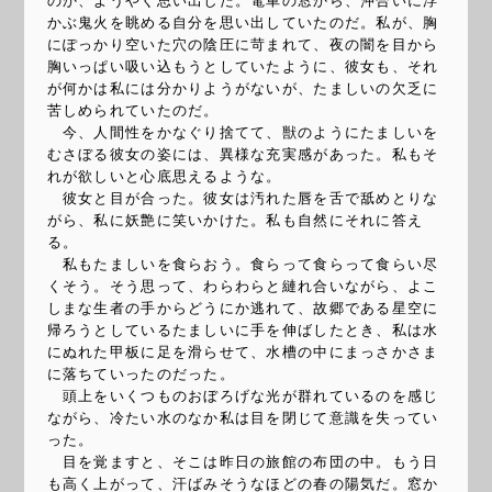
のか、ようやく思い出した。電車の窓から、沖合いに浮
かぶ鬼火を眺める自分を思い出していたのだ。私が、胸
にぽっかり空いた穴の陰圧に苛まれて、夜の闇を目から
胸いっぱい吸い込もうとしていたように、彼女も、それ
が何かは私には分かりようがないが、たましいの欠乏に
苦しめられていたのだ。
今、人間性をかなぐり捨てて、獣のようにたましいを
むさぼる彼女の姿には、異様な充実感があった。私もそ
れが欲しいと心底思えるような。
彼女と目が合った。彼女は汚れた唇を舌で舐めとりな
がら、私に妖艶に笑いかけた。私も自然にそれに答え
る。
私もたましいを食らおう。食らって食らって食らい尽
くそう。そう思って、わらわらと縺れ合いながら、よこ
しまな生者の手からどうにか逃れて、故郷である星空に
帰ろうとしているたましいに手を伸ばしたとき、私は水
にぬれた甲板に足を滑らせて、水槽の中にまっさかさま
に落ちていったのだった。
頭上をいくつものおぼろげな光が群れているのを感じ
ながら、冷たい水のなか私は目を閉じて意識を失ってい
った。
目を覚ますと、そこは昨日の旅館の布団の中。もう日
も高く上がって、汗ばみそうなほどの春の陽気だ。窓か