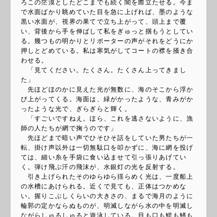
ろこの茫漠としたどこまでも続く闇を際立たせる。今ま
で水面ばかり眺めていた目を急に上げれば、墨のような
黒い水面が、視界の果てで立ち上がって、頭上まで覆
い、背後から手を伸ばして私をぎゅっと掴もうとしてい
る。幾つもの明かりとリポーターの声がそれをどうにか
押しとどめている。私は寒気がしてコートの襟を掻き合
わせる。
「見てください。たくさん。たくさん上ってきまし
た」
先ほどほのかに見えた光が無数に、海のそこから浮か
び上がってくる。海面は、緑がかったような、青みがか
ったような光で、ぎらぎらと輝く。
「すごいですねえ。ほら、これを逃さないように、漁
師の人たちが網で掬うのです」
先ほどまで暗い声でひそひそ話をしていた男たちが一
転、掛け声以外は一切無駄口を叩かずに、海に網を投げ
ては、細い糸を手袋に食い込ませて引っ張りあげてい
く。弾け飛ぶ汗の飛沫が、水銀灯の光を反射する。
引き上げられたそのゆらゆら揺らめく光は、一度船上
の水槽にあけられる。近くで見ても、正体はつかめな
い。握りこぶしくらいの大きさの、まるで海月のように
輪郭の定かならぬものが、明滅しながら水の中を明滅し
ながらしゅるしゅると遊泳している。目も口も鰓も鰭も