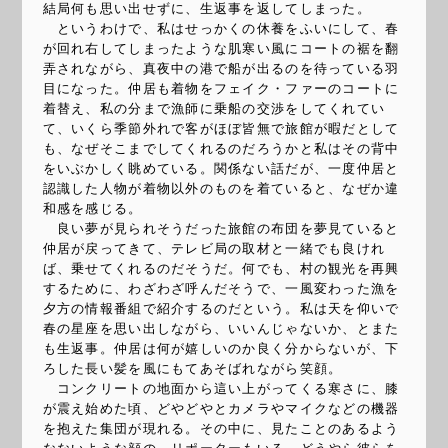
結局何も思い出せずに、生返事を返してしまった。
というわけで、私はせっかくの休養をふいにして、春
が回れ右してしまったような肌寒い風にコートの裾を翻
弄されながら、真夜中の港で船が出るのを待っている羽
目になった。仲居も着物をフェイク・ファーのコートに
着替え、私の分まで漁師に乗船の交渉をしてくれてい
て、いくら季節外れで客がほぼ皆無で旅館が暇だとして
も、なぜそこまでしてくれるのだろうかと私はその背中
をいぶかしく眺めている。関係ない話だが、一度仲居と
認識した人物が着物以外のものを着ていると、なぜか違
和感を感じる。
良い夢が見られそうだった旅館の布団を夢見ていると
仲居が戻ってきて、テレビ局の取材と一緒でも良けれ
ば、乗せてくれるのだそうだ。何でも、村の観光を再興
するために、わざわざ呼んだそうで、一風変わった漁を
夕方の情報番組で紹介するのだという。私は天を仰いで
春の星座を思い出しながら、いいんじゃないか、とまた
も生返事。仲居は何が嬉しいのか良く分からないが、下
ろした長い髪を風にもてあそばれながら笑顔。
コンクリートの地面から這い上がってくる寒さに、膝
が震え始めた頃、どやどやとカメラやマイクなどの機器
を抱えた集団が現れる。その中に、見たことのあるよう