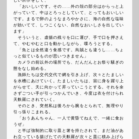
しい所作をして、
「おいしいです。その……外の殻の部分はからっと上
がっていて、中はとろっとしていて、とってもおいしい
です。まるで卵のようなまろやかさに、海の自然な塩味
が効いてて、しつこくない、自然なおいしさを出してい
ます」
そういうと、虚揚の残りを口に運び、手で口を押さえ
て、やむやむと口を動かしながら、喋ろうとする。
「魚とは全然違う食感です。烏賊とも違うし……ちょ
っと似ているものが思いつきません」
カメラの前以外の場所でも、だんだんとお祭り騒ぎの
態をなし始める。
漁師たちは交代交代で網を引き上げ、次々とたましい
を水槽にあけていく。たましいたちは、宙に身を躍り上
がらせて、天に向かって昇っていこうとする。それを余
さずごつい手が引っつかんでいき、今度は衣を付けられ
天麩羅にされていく。
そのとき、突然私は後ろから腕をとられて、無理やり
引っ張りこまれる。
「おうあんちゃん、一人で黄昏てねえで、一緒に食お
うぜ」
と半ば強制的に取り皿と箸を持たされて、まだ油があ
わ立っている揚げたての天麩羅が次々と皿に積み上げら