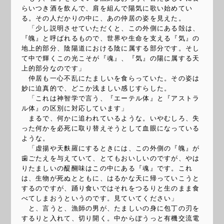
らいつき酒を飲んで、肩を組んで陽気に歌い始めてい
る。その人だかりの中に、あの仲居の姿を見えた。
「少し説明させていただくと、この外側にある殻は、
『魄』と呼ばれるもので、世界や生命を支える『気』の
地上的部分、陰陽道における陰に属する部分です。そし
て中で輝くこの光こそが『魂』、『気』の陽に属する天
上的部分なのです」
仲居も一心不乱にたましいを食らっていた。その姿は
妙に迫真的で、どこか浅ましい感じすらした。
「これは神智学で言う、『エーテル体』と『アストラ
ル体』の区別に対応しています」
まるで、何かに追われているような。いやむしろ、失
った何かを必死に取り替えそうとして血眼になっている
ような。
「虚揚や天麩羅にするときには、この外側の『魄』が
歯ごたえを与えていて、とてもおいしいのですが、やは
りたましいの醍醐味はこの中にある『魂』です。これ
は、生物が死ぬとともに、はるかな天に帰っていこうと
するのですが、踊り食いではそれをつるりと生のまま食
べてしまおうというのです。見ていてください」
と、言うと、漁師の男が、たましいの身に包丁の刃を
するりと入れて、切り開く。中からぽうっと有機交流電