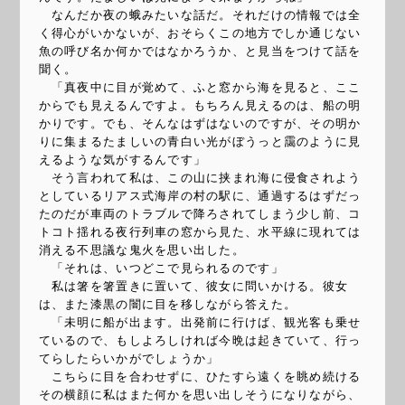
なんだか夜の蛾みたいな話だ。それだけの情報では全
く得心がいかないが、おそらくこの地方でしか通じない
魚の呼び名か何かではなかろうか、と見当をつけて話を
聞く。
「真夜中に目が覚めて、ふと窓から海を見ると、ここ
からでも見えるんですよ。もちろん見えるのは、船の明
かりです。でも、そんなはずはないのですが、その明か
りに集まるたましいの青白い光がぼうっと靄のように見
えるような気がするんです」
そう言われて私は、この山に挟まれ海に侵食されよう
としているリアス式海岸の村の駅に、通過するはずだっ
たのだが車両のトラブルで降ろされてしまう少し前、コ
トコト揺れる夜行列車の窓から見た、水平線に現れては
消える不思議な鬼火を思い出した。
「それは、いつどこで見られるのです」
私は箸を箸置きに置いて、彼女に問いかける。彼女
は、また漆黒の闇に目を移しながら答えた。
「未明に船が出ます。出発前に行けば、観光客も乗せ
ているので、もしよろしければ今晩は起きていて、行っ
てらしたらいかがでしょうか」
こちらに目を合わせずに、ひたすら遠くを眺め続ける
その横顔に私はまた何かを思い出しそうになりながら、