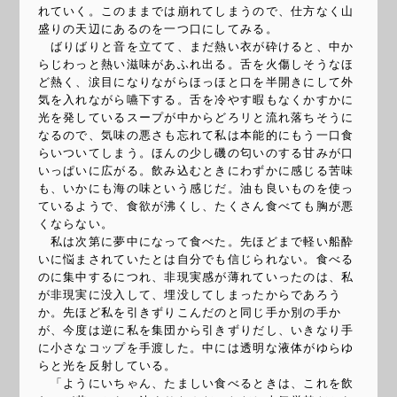
れていく。このままでは崩れてしまうので、仕方なく山
盛りの天辺にあるのを一つ口にしてみる。
ばりばりと音を立てて、まだ熱い衣が砕けると、中か
らじわっと熱い滋味があふれ出る。舌を火傷しそうなほ
ど熱く、涙目になりながらほっほと口を半開きにして外
気を入れながら嚥下する。舌を冷やす暇もなくかすかに
光を発しているスープが中からどろリと流れ落ちそうに
なるので、気味の悪さも忘れて私は本能的にもう一口食
らいついてしまう。ほんの少し磯の匂いのする甘みが口
いっぱいに広がる。飲み込むときにわずかに感じる苦味
も、いかにも海の味という感じだ。油も良いものを使っ
ているようで、食欲が沸くし、たくさん食べても胸が悪
くならない。
私は次第に夢中になって食べた。先ほどまで軽い船酔
いに悩まされていたとは自分でも信じられない。食べる
のに集中するにつれ、非現実感が薄れていったのは、私
が非現実に没入して、埋没してしまったからであろう
か。先ほど私を引きずりこんだのと同じ手か別の手か
が、今度は逆に私を集団から引きずりだし、いきなり手
に小さなコップを手渡した。中には透明な液体がゆらゆ
らと光を反射している。
「ようにいちゃん、たましい食べるときは、これを飲