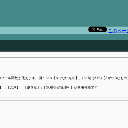
）
このペー
ール関数が使えます。例：A↑A【Aでないもの】、(A↑B)↑(A↑B)【AかつBなもの
和】→【含意】←【逆含意】↓【NOR否定論理和】が使用可能です