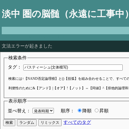
淡中 圏の脳髄（永遠に工事中
There's more than one way to do it
文法エラーが起きました
検索条件
タグ：
検索には↑【NAND否定論理積】と()【括弧】を組み合わせることで、すべてのブ
利便性のために&【アンド】|【オア】!【ノット】⇔【同値】^【排他的論理
表示順序
並べ替え：
順序：
降順
昇順
すべてのタグ