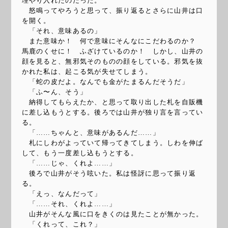
理やり入れたのだった。
怒鳴ってやろうと思って、振り返るとさらに山井は口
を開く。
「それ、意味あるの」
また意味か！ 何で意味にそんなにこだわるのか？
馬鹿のくせに！ ふざけているのか！ しかし、山井の
顔を見ると、無邪気そのものの顔をしている。邪気を抜
かれた私は、起こる気が失せてしまう。
「蛇の皮だよ。なんでも金がたまるんだそうだ」
「ふ〜ん、そう」
納得してもらえたか、と思って取り出した札を自販機
に差し込もうとする。後ろでは山井が独り言を言ってい
る。
「……ちゃんと、意味があるんだ……」
札にしわがよっていて帰ってきてしまう。しわを伸ば
して、もう一度差し込もうとする。
「……じゃ、くれよ……」
後ろで山井がそう呟いた。私は怪訝に思って振り返
る。
「えっ、なんだって」
「……それ、くれよ……」
山井がそんな風に口をきくのは見たことが無かった。
「くれって、これ？」