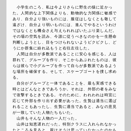
小学生のころ、私は今よりさらに野生の猿に近かっ
た。人間的な上下関係よりも、動物的な力関係に敏感で
あり、自分より強いものには、服従はしなくとも敬して
遠ざけ、自分より弱いものには、進んでやるというわけ
ではなくとも機会さえ与えられればいたぶり楽しんだ。
その場の空気を読み、今誰に従うべきなのかを一生懸命
判断しようとし、目をつけられないようビクビクし、ど
うにか群集に紛れ込もうと右往左往した。
人間は自分が多数派であることに安心を感じる。人は
群れて、グループを作り、そこからあぶれたものは、彼
らは彼らで小グループを作って自らが多数派であるよう
な場所を確保する。そして、スケープゴートを捜し求め
る。
自分がグループと一体であることを、最も実感できる
時とはどんなときであろうか。それは、外部の者をみな
で攻撃するときである。そのために、われわれは時宜に
応じて外部を作り出す必要があった。生贄は適当に選ば
れることもあったし、生贄に適当であると、みなの意見
が一致していた人物たちもいた。
山井もそんな人物の一人だった。
山井は知恵遅れだった。特別クラスに入れられなかっ
たところを見ると、親はそうは思っていなかったのかも