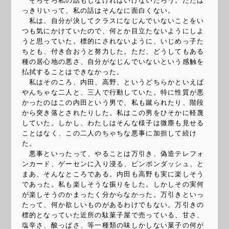
そろそろ私の話もしなければいけないだろう。ただは
っきりいって、私の話はそんなに面白くない。
私は、自分が決してクラスになじんでいないことをい
つも気にかけていたので、何とか目立たないようにしよ
うと思っていた。標的にされないように、いじめっ子た
ちとも、付き合おうと努力した。ただ、どうしてもある
種の居心地の悪さ、自分がなじんでいないという感触を
払拭することはできなかった。
私はそのころ、内田、高野、というどちらかといえば
やんちゃな二人と、三人で行動していた。特に性質が悪
かったのはこの内田という男で、私も蹴られたり、階段
から突き落とされたりした。私はこの男をひそかに軽蔑
していた。しかし、わたしはそんな様子は微塵も見せる
ことはなく、この二人のちゃちな悪事に加担して続け
た。
悪事といったって、やることは万引き、偽造テレフォ
ンカード、ゲーセンに入り浸る、ピンポンダッシュ、と
まあ、そんなところである。内田も高野も実に楽しそう
であった。私も楽しそうな振りをした。しかしその実何
が楽しそうのかまったく分からなかった。万引きといっ
たって、何か欲しいものがあるわけでもない。万引きの
標的となっていた近所の駄菓子屋で売っている、甘さ、
塩辛さ、酸っぱさ、等一種類の味しかしない菓子の何が