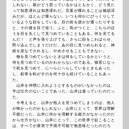
しれない。親がどう思っているかはともかく、どう見た
って知恵遅れは知恵遅れだ。言葉が喋れることは確認済
みだが、ほとんど喋らない。いつも何かにびっくりして
いるような顔をしている。目の前を誰かが通ったりする
と、その後を目で追う。ふと、気がつくと、こちらのほ
うを目を丸くして見つめていることもある。何を見てる
んだ！ と声を張り上げても、さらに顔をこわばらせ、
黙り込んでしまうだけだ。あの目に見つめられると、神
経を逆なでされるし、やめさせることもできない。
物を見つめていないときは何をしているかというと、
何を見つめているのかわからないのである。猫背になっ
て机を見つめて、にへらにへらしているときもあった
し、鉛筆を転がすのを何十分も続けていることもあっ
た。
山井を仲間に入れようとするものがいなかったのは、
半ば仕方のないことであった。山井は違っていたのだっ
た。
今考えると、山井が他人を見つめてしまうのは、他人
が怖かったのかもしれない。山井にとって、世界は理解
不能だった。山井に何かを理解する能力がなかったのだ
から仕方がない。山井にとって、この世界で起こること
は、すべてが唐突で予測不可能で無意味だったのだろ