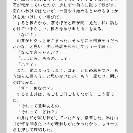
石が転がっていたので、少しずつ前方に蹴って転がす。
面白いわけではないが、一度やり始めるとやめるきっか
けを見つけにくい遊びだ。
すると後ろから、ぼそぼそと声が聞こえた。私に話し
かけているらしい。後ろを振り返り山井を見る。
「なに？」
山井がビクッと縮こまった。そんなに不機嫌そうだっ
たかな、と思い、少し語調を和らげてもう一度訊く。
「なんて言ったんだ？」
「……いみ、あるの……？」
「ハァ？」
また、縮こまってしまう。はぁ、とため息をつき、も
う知らん帰ろう、と思いかけたが、もう一度だけ、問い
かけてみた。
「何？ 何なの？」
すると山井は、もごもご口ごもりながら、こう言っ
た。
「それって意味あるの」
「それって、どれ？」
山井は私が蹴り転がしていた石を、指差した。私は山
井が何を聞きたいのが理解しがたかったから、もう一度
念を押して確認した。