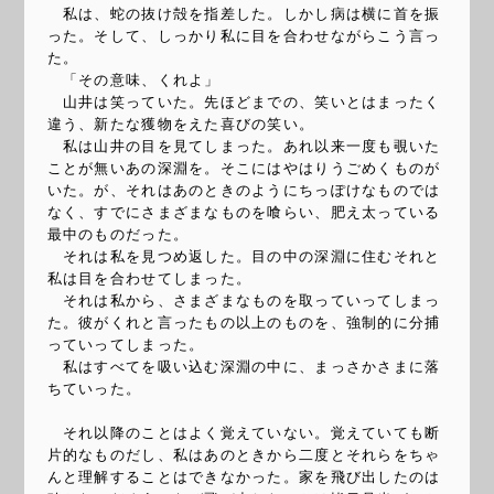
私は、蛇の抜け殻を指差した。しかし病は横に首を振
った。そして、しっかり私に目を合わせながらこう言っ
た。
「その意味、くれよ」
山井は笑っていた。先ほどまでの、笑いとはまったく
違う、新たな獲物をえた喜びの笑い。
私は山井の目を見てしまった。あれ以来一度も覗いた
ことが無いあの深淵を。そこにはやはりうごめくものが
いた。が、それはあのときのようにちっぽけなものでは
なく、すでにさまざまなものを喰らい、肥え太っている
最中のものだった。
それは私を見つめ返した。目の中の深淵に住むそれと
私は目を合わせてしまった。
それは私から、さまざまなものを取っていってしまっ
た。彼がくれと言ったもの以上のものを、強制的に分捕
っていってしまった。
私はすべてを吸い込む深淵の中に、まっさかさまに落
ちていった。
それ以降のことはよく覚えていない。覚えていても断
片的なものだし、私はあのときから二度とそれらをちゃ
んと理解することはできなかった。家を飛び出したのは