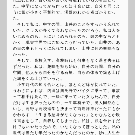
れ込むため、古い知り合いから離れているのも楽だっ
た。中学になってから作った知り合いは、自分と同じよ
うに気が小さく平和的で、洒落のわかる者ばかりだっ
た。
そして私は、中学の間、山井のことをすっかり忘れて
いた。クラスが多くて会わなかったのだろう。私は人を
いじめるのも、人にいじめられるのも、頭の中ならとも
かく、現実世界ではごめんこうむっていた。山井の、あ
の目の事もとっくに忘れてしまい、山井に何の興味もな
かった。
そして、高校入学。高校時代も何事もなく過ぎ去るは
ずだった。私は、趣味を持ち始め、自分の時間、自分の
空間、他人から自分を守る石垣、自らの体液で築き上げ
た城をくみ上げていった。
小学時代の知り合いとは、ほとんど縁が切れていた。
うわさによれば、内田は無免許でバイクに乗って、事故
って相手は死んで、一緒に乗っていた女も死んで、自分
だけは生き残ったものの、一生車椅子で、廃人同然らし
いし、高野は高校進学も決まって前途洋洋だったにもか
かわらず、「生きる意味がなくなった」とかなんとか殴
り書きをして、自殺してしまった。私は、顔を合わすだ
けでもいやだったので、いなくなってほっとした。私の
世代は当たり年だったのかなんだったのか、妙に人生台