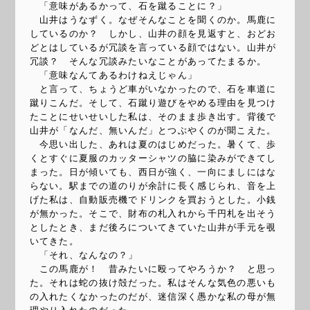
「意味があるかって、石を蹴ることに？」
山井はうなずく。なぜそんなことを聞くのか。馬鹿に
しているのか？ しかし、山井の顔を見返すと、おどお
どとはしているが冗談を言っている顔ではない。山井が
冗談？ そんな冗談みたいなことがあってたまるか。
「意味なんてあるわけねえじゃん」
と言って、ちょうど車がいなかったので、石を車道に
蹴りこんだ。そして、石蹴り遊びをやめる理由を見つけ
たことにせいせいした私は、そのまま歩き出す。背後で
山井が「なんだ、無いんだ」とつぶやくのが聞こえた。
今思い出した、あれは夏のはじめだった。暑くて、歩
くとすぐに夏服のカッターシャツの脇に染みができてし
まった。日が傾いても、西日が強く、一向にましにはな
らない。駅までの道のりが余計に長く感じられ、音を上
げた私は、自動販売機でドリンクを買おうとした。小銭
が無かった。そこで、財布の札入れから千円札を出そう
としたとき、まだ後ろについてきていた山井が手元を覗
いてきた。
「それ、なんなの？」
この馬鹿が！ 昔みたいに殴ってやろうか？ と思っ
た。それは蛇の抜け殻だった。私はそんな気色の悪いも
の入れたくなかったのだが、迷信深く愚かな私の母が無