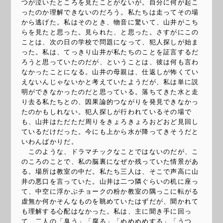
つが泣いたところを見たことがないが。自分に何が起こ
ったのか理解できないのだろう。私たちは走ってその場
から逃げた。私はそのとき、物音に驚いて、山井がこち
らを見たと思った。見られた、と思った。さすがにこの
ことは、次の日の学校で問題になって、犯人探しが始ま
った。私は、てっきり山井が私たちのことを証言するだ
ろうと思っていたのだが、ということは、彼は何も言わ
なかったことになる。山井の母親は、仕返しが怖くてい
えないんじゃないかと考えていたようだが、私は単に説
明ができなかったのだと思っている。落ちてきた水と走
り去る私たちとの、因果論的つながりを発見できなかっ
たのかもしれない。犯人探しが行われているその場で
も、山井はただただ周りをきょろきょろおどおど見回し
ているだけだった。今にも上から水が降ってきそうだと
いわんばかりだ。
このような、ドラマチックなことではないのだが、こ
のころのことで、私の脳裏になぜか残っていた情景があ
る。場所は教室の中だ。私たち三人は、そこで声高に山
井の悪口を言っていた。山井は二つ隣ぐらいの机に座っ
て、中空に浮かぶチョークの粉か教室の隅っこに転がる
虚無か何かそんなものを眺めていたはずだが、聞かれて
も理解する心配はなかった。私は、主に聞き手に回っ
て、二人の「臭う」「腐る」「ぬめぬめする」「うつ