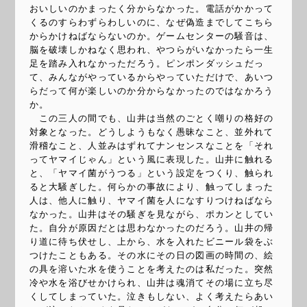
おいしいのかまったく分からなかった。電話がかかって
くるのすらわずらわしいのに、なぜ偽造までしてこちら
からかけねばならないのか。ゲームセンターの騒音は、
脳を破壊しかねなく思われ、やつらがいなかったら一生
足を踏み入れなかっただろう。ピンポンダッシュだっ
て、みんながやっているからやっていただけで、あいつ
らだって何が楽しいのか分からなかったのではなかろう
か。
この三人の間でも、山井は当然のごとく嘲りの格好の
対象となった。どうしようもなく愚昧なこと、並外れて
滑稽なこと、人並みはずれてナンセンスなことを「それ
ってヤマイじゃん」という風に表現した。山井に触れる
と、「ヤマイ菌がうつる」という設定をつくり、触られ
ると大騒ぎした。何らかの事故により、触ってしまった
人は、他人に触り、ヤマイ菌を人になすりつけねばなら
なかった。山井はその騒ぎを見ながら、ポカンとしてい
た。自分が原因だとは思わなかったのだろう。山井の帰
り道に待ち伏せし、上から、水を入れたビニール袋をぶ
つけたこともある。その水にその日の図画の時間の、絵
の具を溶いた水を使うことを考えたのは私だった。突然
冷や水を浴びせかけられ、山井は魂消てその場に立ち尽
くしてしまっていた。泣きもしない、よく考えたらあい