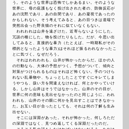
う。そのような世界は恐怖でしかあるまい。そのような
世界に、母の庇護もなく投げ出された者の、防御反応が
あの沈黙であり、あの自閉であり、あの凝視であったの
かもしれない。そう考えてみると、あの目つきは道端で
突然出会った野良猫のそれに似ていなくもない。
われわれは山井を遠ざけた。近寄らないようにした。
冗談の種にした。物を投げたりもした。だが、今思い出
してみると、直接的な暴力（たとえば、一時期私がその
標的となったような暴力)はそれほど振るわれなかったこ
とに気づく。なぜだろう。
それはわれわれも、山井が怖かったからだ。ほかの人
の行動なら、大体の予想がつく。予想がついて、傾向と
対策がつけられるものはそれほど怖くない。手のつけら
れない乱暴物や、ちょっとしたことですぐにキレてしま
うやつも、扱い方を間違えなければ、何とかやっていけ
る。しかし山井はそうではなかった。山井のその目が、
世界に何の意味も見出せなかったのと同じように、われ
われも、山井のその眼に何かを見出すことはできなかっ
た。お互い目が合ったとしても、それは何の了解も生み
出せない。
そこには深淵があった。それが怖かった。何しろただ
の深淵ではなく、見つめ返してくる深淵だったのだ。