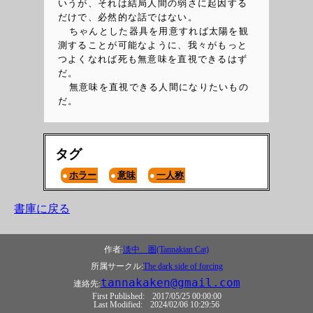
いうが、それは結局人間の弱さに起因する
だけで、必然的な話ではない。
ちゃんとした器具を用意すれば太陽を観
測することが可能なように、我々がもっと
つよくなれば死も無意味を直視できるはず
だ。
無意味を直視できる人間になりたいもの
だ。
タグ
ホラー
意味
一人称
書庫に戻る
作者:
淡中 圏(Tannakian Cat)
所属サークル:
The dark side of forcing
tannakaken@gmail.com
連絡先:
First Published:
2017/05/25 00:00:00
Last Modified:
2024/02/06 10:29:56