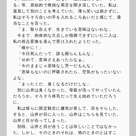
る」等、原始的で稚拙な罵言を聞き流していた。私は、
退屈して別のことを考えていた、薄ら笑いは崩さずに。
私はそろそろ合いの手を入れるころあいだと感じて、適
当なことを言った。
「ま、取り合えず、生きている意味はないわな」
今まで、肉体的な欠点しか指摘できずにいた二人は、
私の視点変換を喜んで受け入れたようだった。
「確かに！」
「今日死んだって、誰も困らんもんな」
「せめて、意味さえあったらなぁ」
「今のままじゃ意味なし芳一だもんな」
「意味もないのに呼吸されたら、空気がもったいない
よな」
「まったくだ、臭くなるだけだしな」
別に山井は臭くなかった。母親が洗ってやっていたん
だろうか。そろそろ体毛だって生え始めていただろう
に。
私は彼らに固定観念に嫌気が差して、目をそらした。
すると、山井が目に入った。山井はこちらを見ていた。
山井と目が合ってしまった。
別段、山井と目が合うことは珍しいことではなかっ
た。しかし、そのときのそれは、他のときのとはすこ