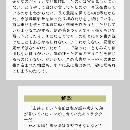
確かなのだろう。なぜ飛び出したのかは皆目見当がつか
ない。どうやって自分が食ってきたのか、今現在食って
いるのかもわからない。長く意識を保てるのは稀だから
だ。今は鳥取砂丘を掘ったり埋めたりをし続けている。
前は重りを使って永遠に動く機械を作ろうとしたりして
いたような気がする。髪の毛をつかんで引っ張りあげて
飛ぼうとしたり、１になるまで０．のあとに９を書き続
けたこともあるかもしれない。よくわからない。記憶が
定かではないのだ。だからここで語ったこともみんな信
用しないほうがいい。気の狂った乞食の言うことを信じ
るものじゃない。だいたい、この広告やら何やらの裏に
書き込まれた物語も、すぐに風に飛ばされ、砂に埋もれ
てしまうのだろう。
解説
「山井」という名前は私が話を考えて弟
が書いていたマンガに出ていたキャラクタ
ーだ。
死と太陽と無意味は直視できないなどと