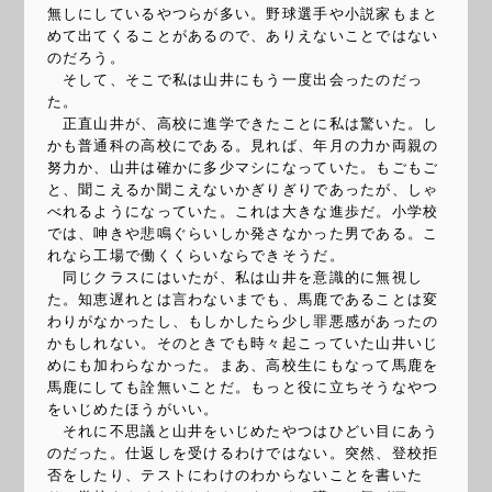
無しにしているやつらが多い。野球選手や小説家もまと
めて出てくることがあるので、ありえないことではない
のだろう。
そして、そこで私は山井にもう一度出会ったのだっ
た。
正直山井が、高校に進学できたことに私は驚いた。し
かも普通科の高校にである。見れば、年月の力か両親の
努力か、山井は確かに多少マシになっていた。もごもご
と、聞こえるか聞こえないかぎりぎりであったが、しゃ
べれるようになっていた。これは大きな進歩だ。小学校
では、呻きや悲鳴ぐらいしか発さなかった男である。こ
れなら工場で働くくらいならできそうだ。
同じクラスにはいたが、私は山井を意識的に無視し
た。知恵遅れとは言わないまでも、馬鹿であることは変
わりがなかったし、もしかしたら少し罪悪感があったの
かもしれない。そのときでも時々起こっていた山井いじ
めにも加わらなかった。まあ、高校生にもなって馬鹿を
馬鹿にしても詮無いことだ。もっと役に立ちそうなやつ
をいじめたほうがいい。
それに不思議と山井をいじめたやつはひどい目にあう
のだった。仕返しを受けるわけではない。突然、登校拒
否をしたり、テストにわけのわからないことを書いた