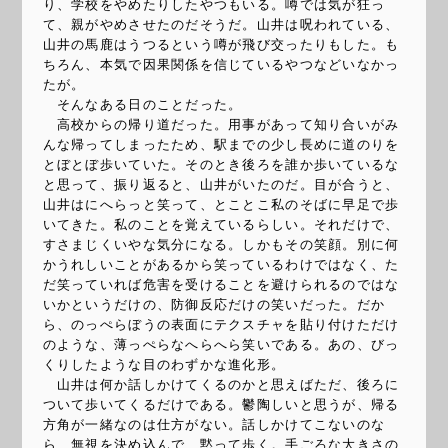
り、学校をやめたりしたやつもいる。噂では気が狂っ
て、親がやめさせたのだそうだ。山井は呪われている、
山井の馬鹿はうつるという噂が飛び交ったりもした。も
ちろん、本気で因果関係を信じているやつなどいなかっ
たが。
そんなある日のことだった。
高校からの帰り道だった。用事があって知り合いがみ
んな帰ってしまったため、駅までの少し長めに道のりを
とぼとぼ歩いていた。そのとき後ろを誰か歩いているな
と思って、振り返ると、山井がいたのだ。目が合うと、
山井はにへらっと笑って、とことこ私のそばに早足で歩
いてきた。私のことを覚えているらしい。それだけで、
すさまじくいやな気分になる。しかもその笑顔。別に何
かうれしいことがあるから笑っているわけではなく、た
だ笑っていれば危害を受けることを避けられるのではな
いかというだけの、防御反応だけの笑いだった。だか
ら、のっぺらぼうの表面にテクスチャを貼り付けただけ
のような、薄っぺらなへらへら笑いである。あの、びっ
くりしたような目のわずかな進化形。
山井は何か話しかけてくるのかと思えばただ、後ろに
ついて歩いてくるだけである。鬱陶しいと思うが、帰る
方角が一緒なのは仕方がない。話しかけてこないのな
ら、無視を決め込んで、黙って歩く。手ごろな大きさの