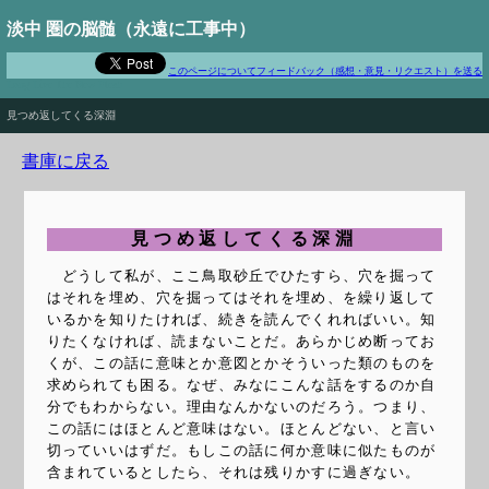
淡中 圏の脳髄（永遠に工事中）
このページについてフィードバック（感想・意見・リクエスト）を送る
Long Live The New Flesh
見つめ返してくる深淵
書庫に戻る
見つめ返してくる深淵
どうして私が、ここ鳥取砂丘でひたすら、穴を掘って
はそれを埋め、穴を掘ってはそれを埋め、を繰り返して
いるかを知りたければ、続きを読んでくれればいい。知
りたくなければ、読まないことだ。あらかじめ断ってお
くが、この話に意味とか意図とかそういった類のものを
求められても困る。なぜ、みなにこんな話をするのか自
分でもわからない。理由なんかないのだろう。つまり、
この話にはほとんど意味はない。ほとんどない、と言い
切っていいはずだ。もしこの話に何か意味に似たものが
含まれているとしたら、それは残りかすに過ぎない。