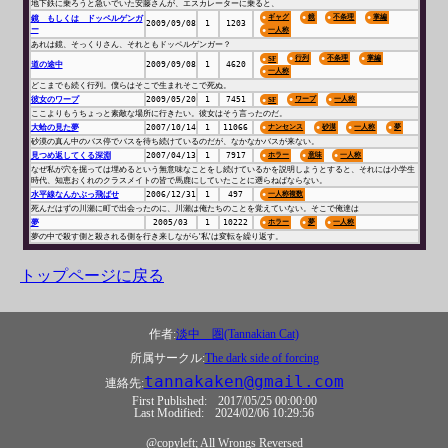
地下鉄に乗ろうと急いでいた安藤さんが、エスカレーターに乗ると、
ギャグ
鏡
不条理
掌編
鏡 もしくは ドッペルゲンガ
2009/09/08
1
1203
ー
一人称
あれは鏡、そっくりさん、それともドッペルゲンガー？
行列
不条理
掌編
SF
道の途中
2009/09/08
1
4620
一人称
どこまでも続く行列。僕らはそこで生まれそこで死ぬ。
彼女のワープ
2009/05/20
1
7451
ワープ
一人称
SF
ここよりもうちょっと素敵な場所に行きたい。彼女はそう言ったのだ。
大蛤の見た夢
2007/10/14
1
11066
ナンセンス
砂漠
一人称
夢
砂漠の真ん中のバス停でバスを待ち続けているのだが、なかなかバスが来ない。
見つめ返してくる深淵
2007/04/13
1
7917
ホラー
意味
一人称
なぜ私が穴を掘っては埋めるという無意味なことをし続けているかを説明しようとすると、それには小学生
時代、知恵おくれのクラスメイトの皆で馬鹿にしていたことに遡らねばならない。
水平線なんかぶっ飛ばせ
2006/12/31
1
497
一人称複数
死んだはずの川瀬に町で出会ったのに、川瀬は俺たちのことを覚えていない。そこで俺達は
夢
2005/03
1
10222
ホラー
夢
一人称
夢の中で殺す側と殺される側を行き来しながら'私'は変転を繰り返す。
トップページに戻る
作者:
淡中 圏(Tannakian Cat)
所属サークル:
The dark side of forcing
tannakaken@gmail.com
連絡先:
First Published:
2017/05/25 00:00:00
Last Modified:
2024/02/06 10:29:56
@copyleft; All Wrongs Reversed