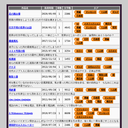
作品名
発表時期
章数
文字数
タグ
掌編
ナンセンス
一人称
ギャグ
足の踏み場
2020/05/05
1
2386
不条理
部屋の掃除をしようと思ったので小説を書きました。
メタフィクション
饒舌体
SF
行方不明の世界のお話
2018/01/12
1
4641
掌編
ナンセンス
一人称
哲学
衒学
世界が行方不明になってしまった。一体どこへ？ 世界がどこかへ行くとか、論理的にありうるのか？
行列
不条理
掌編
SF
最後尾札
2017/11/14
1
1734
一人称
迷子になった列の最後尾はどこへ行ってしまうの？
４０４号室の怪
2015/07/08
1
3254
ホラー
怪談
一人称
カラオケ
深夜の一人カラオケの最中に異様な体験をする。
粘液姫
2013/11/13
1
1452
童話
グリム
童話
一人称
自らの粘液で作った迷路の奥で眠る姫の物語
テケヌ
2013/10/04
1
12704
ギャグ
古代エジプト
一人称
古代エジプト人に追われる知り合いが残していった謎の袋。その名はテケヌ。正体は不明。
ギャグ
出会い
数取り器
謎
数取り器
2013/06/30
1
2692
饒舌体
一人称
男女
何を数えているのか分からない交通調査員。私が通った時にだけ指を折る。彼の目的は？ ちなみにこれは
この話の本題ではない。
馬鈴薯
2011/09/28
1
9512
ホラー
単性生殖
植物
一人称
子どもが出来ないから別れるといきなり彼女にきりだされた私は
掌編
不条理
ナンセンス
SF
ring ringing ringinging
2011/04/30
1
3659
一人称
狂気
電話
饒舌体
電話の向こうで鳴る電話。世界を覆う電話網。その向こうで僕を待つ人。
ファンタジー
妖精
ケルト
A Midsummer Midnight
2010/07/23
1
8608
三人称
一人称
ナンセンス
メタフィクション
しがないバイオリン弾きはふしぎなパーティでの演奏の仕事を引き受け、短く長い一夜を過ごすことになる
焼却炉のエスカレーター
2010/07/20
1
2486
一人称
掌編
SF