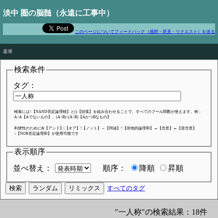
淡中 圏の脳髄（永遠に工事中）
このページについてフィードバック（感想・意見・リクエスト）を送る
Long Live The New Flesh
書庫
検索条件
タグ：
検索には↑【NAND否定論理積】と()【括弧】を組み合わせることで、すべてのブール関数が使えます。例：
A↑A【Aでないもの】、(A↑B)↑(A↑B)【AかつBなもの】
利便性のために&【アンド】|【オア】!【ノット】⇔【同値】^【排他的論理和】→【含意】←【逆含意】
↓【NOR否定論理和】が使用可能です
表示順序
並べ替え：
順序：
降順
昇順
すべてのタグ
"一人称"の検索結果：18件