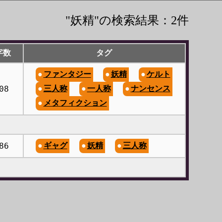
"妖精"の検索結果：2件
字数
タグ
ファンタジー
妖精
ケルト
08
三人称
一人称
ナンセンス
メタフィクション
86
ギャグ
妖精
三人称