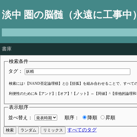
淡中 圏の脳髄（永遠に工事中
The best way to predict the future is to invent it
書庫
検索条件
タグ：
検索には↑【NAND否定論理積】と()【括弧】を組み合わせることで、すべてのブ
利便性のために&【アンド】|【オア】!【ノット】⇔【同値】^【排他的論理
表示順序
並べ替え：
順序：
降順
昇順
すべてのタグ