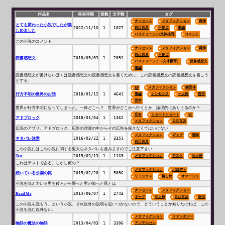
作品名
発表時期
章数
文字数
タグ
ナンセンス
メタフィクション
再帰
とても変わった小説でしたが楽
2022/11/16
1
1027
自己言及
不動点
掌編
しめました
パスティーシュ(文体模写)
コメント
この小説のコメント
ナンセンス
メタフィクション
再帰
自己言及
不動点
読書感想文
2018/09/03
1
2091
パスティーシュ（文体模写）
読書感想文
掌編
読書感想文が書けないぼくは読書感想文の読書感想文を書くために、この読書感想文の読書感想文を書こう
とする。
メタフィクション
饒舌体
SF
行方不明の世界のお話
2018/01/12
1
4641
掌編
ナンセンス
一人称
哲学
衒学
世界が行方不明になってしまった。一体どこへ？ 世界がどこかへ行くとか、論理的にありうるのか？
広告
ショートショート
SF
アドブロック
2018/01/04
1
1362
メタフィクション
自己言及
伝説のアプリ、アドブロック。広告の津波の中からその広告を探さなくてはいけない
メタフィクション
ギャグ
冒険
ネタバレ注意
2016/03/22
1
3351
自己言及
この小説にはこの小説に関する重大なネタバレを含みますのでご注意下さい
Test
2015/03/13
1
1169
メタフィクション
テスト
三人称
これはテストである。しかし何の？
メタフィクション
パロディ
続いている公園の罠
2015/02/28
1
5096
リミックス
騙し絵
オマージュ
小説を読んでいる男を後ろから襲った男が陥った罠とは
ナンセンス
メタフィクション
Read Me
2014/06/07
1
2743
ギャグ
三人称
自己言及
宣伝
この小説を読もう、という小説。それ以外の説明を思いつかないので、どういうことか知りたければ、この
小説を読む以外ない。
メタフィクション
ファンタジー
物語の魔法の物語
2013/04/03
1
3306
アンデルセン