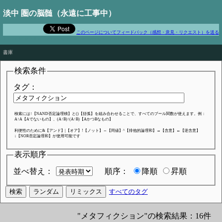
淡中 圏の脳髄（永遠に工事中）
このページについてフィードバック（感想・意見・リクエスト）を送る
The world is full of fascinating problems waiting to be solved
書庫
検索条件
タグ：
検索には↑【NAND否定論理積】と()【括弧】を組み合わせることで、すべてのブール関数が使えます。例：
A↑A【Aでないもの】、(A↑B)↑(A↑B)【AかつBなもの】
利便性のために&【アンド】|【オア】!【ノット】⇔【同値】^【排他的論理和】→【含意】←【逆含意】
↓【NOR否定論理和】が使用可能です
表示順序
並べ替え：
順序：
降順
昇順
すべてのタグ
"メタフィクション"の検索結果：16件