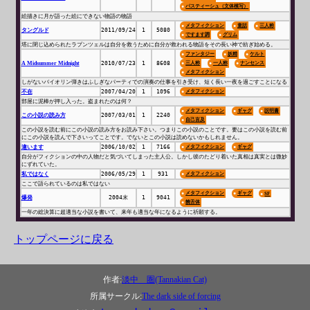
パスティーシュ（文体模写）
絵描きに月が語った絵にできない物語の物語
メタフィクション
童話
三人称
タングルド
2011/09/24
1
5080
ですます調
グリム
塔に閉じ込められたラプンツェルは自分を救うために自分が救われる物語をその長い神で紡ぎ始める。
ファンタジー
妖精
ケルト
A Midsummer Midnight
2010/07/23
1
8608
三人称
一人称
ナンセンス
メタフィクション
しがないバイオリン弾きはふしぎなパーティでの演奏の仕事を引き受け、短く長い一夜を過ごすことになる
不在
2007/04/20
1
1096
メタフィクション
部屋に泥棒が押し入った。盗まれたのは何？
メタフィクション
ギャグ
説明書
この小説の読み方
2007/03/01
1
2240
自己言及
この小説を読む前にこの小説の読み方をお読み下さい。つまりこの小説のことです。要はこの小説を読む前
にこの小説を読んで下さいってことです。でないとこの小説は読めないかもしれません。
違います
2006/10/02
1
7166
メタフィクション
ギャグ
自分がフィクションの中の人物だと気づいてしまった主人公。しかし彼のたどり着いた真相は真実とは微妙
にずれていた。
私ではなく
2006/05/29
1
931
メタフィクション
ここで語られているのは私ではない
メタフィクション
ギャグ
SF
爆発
2004末
1
9041
饒舌体
一年の総決算に超適当な小説を書いて、来年も適当な年になるように祈願する。
トップページに戻る
作者:
淡中 圏(Tannakian Cat)
所属サークル:
The dark side of forcing