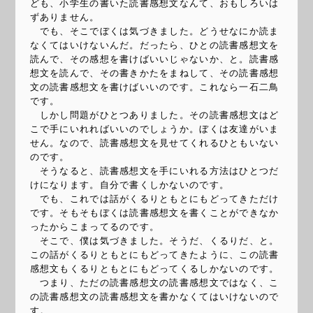
ども、小学生の書いた読書感想文なんて、おもしろいは
ずありません。
でも、そこでぼくは気づきました。どうせなにか読ま
なくてはいけないんだ。だったら、ひとの読書感想文を
読んで、その感想を書けばいいじゃないか、と。読書感
想文を読んで、その書きかたをまねして、その読書感想
文の読書感想文を書けばいいのです。これなら一石二鳥
です。
しかし問題がひとつありました。その読書感想文はど
こで手にいれればいいのでしょうか。ぼくは友達がいま
せん。なので、読書感想文を見せてくれるひともいない
のです。
そうなると、読書感想文を手にいれる方法はひとつだ
けになります。自分で書くしかないのです。
でも、これでは話がくるりともとにもどってきただけ
です。そもそもぼくは読書感想文を書くことができなか
ったからこまってるのです。
そこで、僕は気づきました。そうだ、くるりだ、と。
この話がくるりともとにもどってきたように、この読書
感想文もくるりともとにもどってくるしかないのです。
つまり、ただの読書感想文の読書感想文ではなく、こ
の読書感想文の読書感想文を書かなくてはいけないので
す。