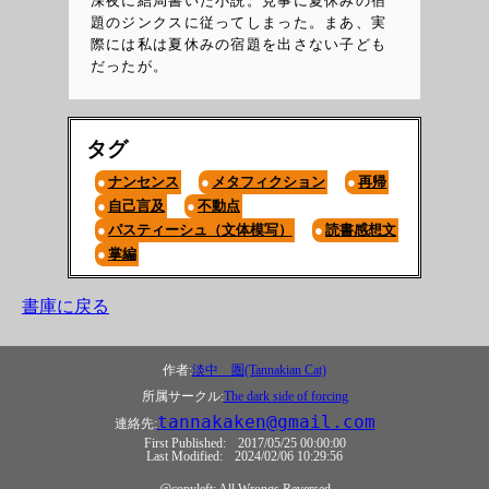
深夜に結局書いた小説。見事に夏休みの宿
題のジンクスに従ってしまった。まあ、実
際には私は夏休みの宿題を出さない子ども
だったが。
タグ
ナンセンス
メタフィクション
再帰
自己言及
不動点
パスティーシュ（文体模写）
読書感想文
掌編
書庫に戻る
作者:
淡中 圏(Tannakian Cat)
所属サークル:
The dark side of forcing
tannakaken@gmail.com
連絡先:
First Published:
2017/05/25 00:00:00
Last Modified:
2024/02/06 10:29:56