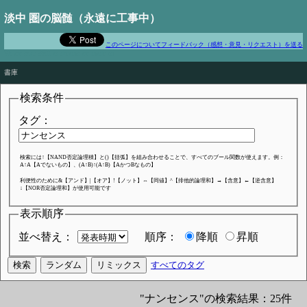
淡中 圏の脳髄（永遠に工事中）
このページについてフィードバック（感想・意見・リクエスト）を送る
We are such stuff as dreams are made on
書庫
検索条件
タグ：
検索には↑【NAND否定論理積】と()【括弧】を組み合わせることで、すべてのブール関数が使えます。例：
A↑A【Aでないもの】、(A↑B)↑(A↑B)【AかつBなもの】
利便性のために&【アンド】|【オア】!【ノット】⇔【同値】^【排他的論理和】→【含意】←【逆含意】
↓【NOR否定論理和】が使用可能です
表示順序
並べ替え：
順序：
降順
昇順
すべてのタグ
"ナンセンス"の検索結果：25件