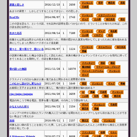
ナンセンス
哲学
饒舌体
尿意
尿意と悲しさ
2016/12/15
1
2650
不条理
あまりの尿意！ しかしどうすることもできない。その悲しさ。
ナンセンス
メタフィクション
Read Me
2014/06/07
1
2743
ギャグ
三人称
自己言及
宣伝
この小説を読もう、という小説。それ以外の説明を思いつかないので、どういうことか知りたければ、この
小説を読む以外ない。
ナンセンス
ギャグ
追走劇
生きた化石
2013/08/14
1
7180
三人称
パロディ
化石
佐藤さんは実は山田さんの生きた化石だった。同僚の隠された真実を明かしてしまったために彼を追われる
身にしてしまった男のハードボイルド追走劇
ナンセンス
タイムマシン
自己言及
堂々と 堂々巡りで 堂にいる
2012/06/07
1
1124
掌編
小説家の俺を殺した俺は小説を正しく読むために、未来の俺がタイムマシンでタイムマシンを現代に持って
きてくれることを期待して、小説を書き始める。
ファンタジー
昔話
童話
魔法物語
ウラジーミル・プロップ
骨の語った物語
2011/11/28
1
16570
マジック・リアリズム
ナンセンス
ギャグ
クラスメイトの口から妹が人食い鬼であると聞かされた岩野君の冒険
このむかし話が少し変なわけ
2011/07/20
1
1640
童話
ナンセンス
ギャグ
掌編
お姫様と王子さまは末永く幸せに暮らし、俺の頭から謎の液体が漏れ始める？
掌編
不条理
ナンセンス
SF
ring ringing ringinging
2011/04/30
1
3659
一人称
狂気
電話
饒舌体
電話の向こうで鳴る電話。世界を覆う電話網。その向こうで僕を待つ人。
ギャグ
ナンセンス
不条理
かなえられた祈り
2011/04/23
1
2154
饒舌体
掌編
シャンプーの中から現れたランプの魔人に三つの願いを聞かれたシャンプーしながら目があけることができ
ない私はどう答えたか
吉凶
2010/09/11
1
2157
擬古文
占い
ナンセンス
何事も占い師の言うことを信じていた男。しかし占い師の言う話はだんだんとこの世界から独立した別世界
の話と化していき
ファンタジー
妖精
ケルト
A Midsummer Midnight
2010/07/23
1
8608
三人称
一人称
ナンセンス