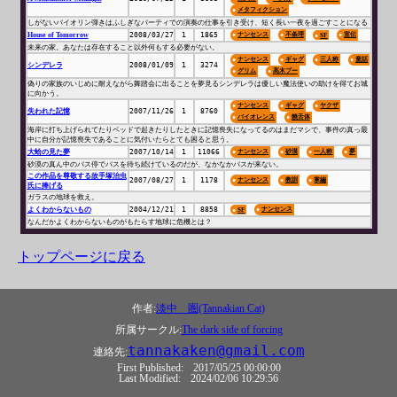
メタフィクション
しがないバイオリン弾きはふしぎなパーティでの演奏の仕事を引き受け、短く長い一夜を過ごすことになる
House of Tomorrow
2008/03/27
1
1865
ナンセンス
不条理
宣伝
SF
未来の家。あなたは存在すること以外何もする必要がない。
ナンセンス
ギャグ
三人称
童話
シンデレラ
2008/01/09
1
3274
グリム
高木ブー
偽りの家族のいじめに耐えながら舞踏会に出ることを夢見るシンデレラは優しい魔法使いの助けを得てお城
に向かう。
ナンセンス
ギャグ
ヤクザ
失われた記憶
2007/11/26
1
8760
バイオレンス
饒舌体
海岸に打ち上げられてたりベッドで起きたりしたときに記憶喪失になってるのはまだマシで、事件の真っ最
中に自分が記憶喪失であることに気付いたらとても困ると思う。
大蛤の見た夢
2007/10/14
1
11066
ナンセンス
砂漠
一人称
夢
砂漠の真ん中のバス停でバスを待ち続けているのだが、なかなかバスが来ない。
この作品を尊敬する故手塚治虫
2007/08/27
1
1178
ナンセンス
教訓
掌編
氏に捧げる
ガラスの地球を救え。
よくわからないもの
2004/12/21
1
8858
ナンセンス
SF
なんだかよくわからないものがもたらす地球に危機とは？
トップページに戻る
作者:
淡中 圏(Tannakian Cat)
所属サークル:
The dark side of forcing
tannakaken@gmail.com
連絡先:
First Published:
2017/05/25 00:00:00
Last Modified:
2024/02/06 10:29:56