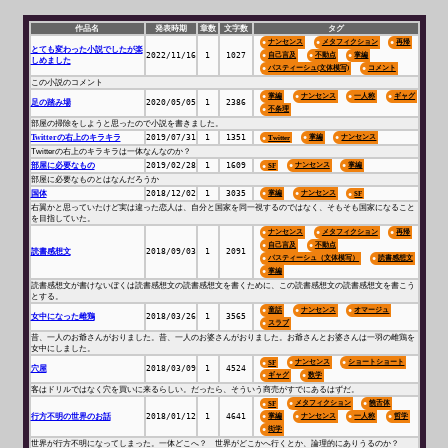
作品名
発表時期
章数
文字数
タグ
ナンセンス
メタフィクション
再帰
とても変わった小説でしたが楽
2022/11/16
1
1027
自己言及
不動点
掌編
しめました
パスティーシュ(文体模写)
コメント
この小説のコメント
掌編
ナンセンス
一人称
ギャグ
足の踏み場
2020/05/05
1
2386
不条理
部屋の掃除をしようと思ったので小説を書きました。
Twitterの右上のキラキラ
2019/07/31
1
1351
掌編
ナンセンス
Twitter
Twitterの右上のキラキラは一体なんなのか？
部屋に必要なもの
2019/02/28
1
1609
ナンセンス
掌編
SF
部屋に必要なものとはなんだろうか
国体
2018/12/02
1
3035
掌編
ナンセンス
SF
右翼かと思っていたけど実は違った恋人は、自分と国家を同一視するのではなく、そもそも国家になること
を目指していた。
ナンセンス
メタフィクション
再帰
自己言及
不動点
読書感想文
2018/09/03
1
2091
パスティーシュ（文体模写）
読書感想文
掌編
読書感想文が書けないぼくは読書感想文の読書感想文を書くために、この読書感想文の読書感想文を書こう
とする。
童話
ナンセンス
オマージュ
女中になった雌鶏
2018/03/26
1
3565
スラブ
昔、一人のお爺さんがおりました。昔、一人のお婆さんがおりました。お爺さんとお婆さんは一羽の雌鶏を
女中にしました。
ナンセンス
ショートショート
SF
穴屋
2018/03/09
1
4524
ギャグ
数学
客はドリルではなく穴を買いに来るらしい。だったら、そういう商売がすでにあるはずだ。
メタフィクション
饒舌体
SF
行方不明の世界のお話
2018/01/12
1
4641
掌編
ナンセンス
一人称
哲学
衒学
世界が行方不明になってしまった。一体どこへ？ 世界がどこかへ行くとか、論理的にありうるのか？