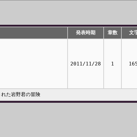
発表時期
章数
文
2011/11/28
1
16
された岩野君の冒険