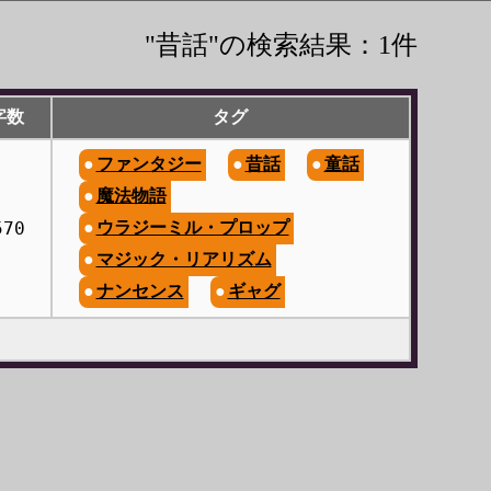
"昔話"の検索結果：1件
字数
タグ
ファンタジー
昔話
童話
魔法物語
570
ウラジーミル・プロップ
マジック・リアリズム
ナンセンス
ギャグ