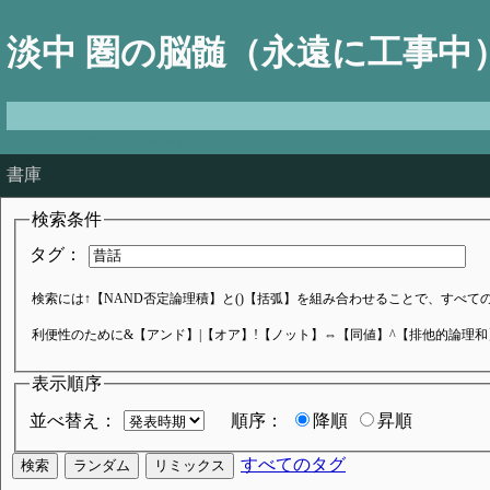
淡中 圏の脳髄（永遠に工事中
There's more than one way to do it
書庫
検索条件
タグ：
検索には↑【NAND否定論理積】と()【括弧】を組み合わせることで、すべてのブ
利便性のために&【アンド】|【オア】!【ノット】⇔【同値】^【排他的論理
表示順序
並べ替え：
順序：
降順
昇順
すべてのタグ