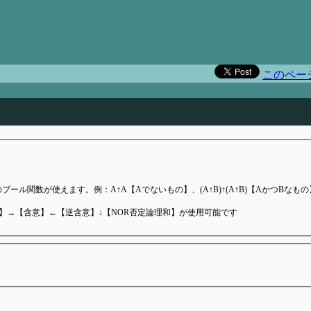
）
このペー
ール関数が使えます。例：A↑A【Aでないもの】、(A↑B)↑(A↑B)【AかつBなもの
和】→【含意】←【逆含意】↓【NOR否定論理和】が使用可能です