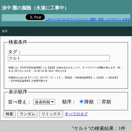
淡中 圏の脳髄（永遠に工事中）
このページについてフィードバック（感想・意見・リクエスト）を送る
でも便利より不便のほうがだいぶいい
書庫
検索条件
タグ：
検索には↑【NAND否定論理積】と()【括弧】を組み合わせることで、すべてのブール関数が使えます。例：
A↑A【Aでないもの】、(A↑B)↑(A↑B)【AかつBなもの】
利便性のために&【アンド】|【オア】!【ノット】⇔【同値】^【排他的論理和】→【含意】←【逆含意】
↓【NOR否定論理和】が使用可能です
表示順序
並べ替え：
順序：
降順
昇順
すべてのタグ
"ケルト"の検索結果：1件