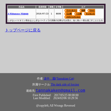
作品名
発表時期
章数
文字数
タグ
ファンタジー
妖精
ケルト
A Midsummer Midnight
2010/07/23
1
8608
三人称
一人称
ナンセンス
メタフィクション
しがないバイオリン弾きはふしぎなパーティでの演奏の仕事を引き受け、短く長い一夜を過ごすことになる
トップページに戻る
作者:
淡中 圏(Tannakian Cat)
所属サークル:
The dark side of forcing
tannakaken@gmail.com
連絡先:
First Published:
2017/05/25 00:00:00
Last Modified:
2024/02/06 10:29:56
@copyleft; All Wrongs Reversed