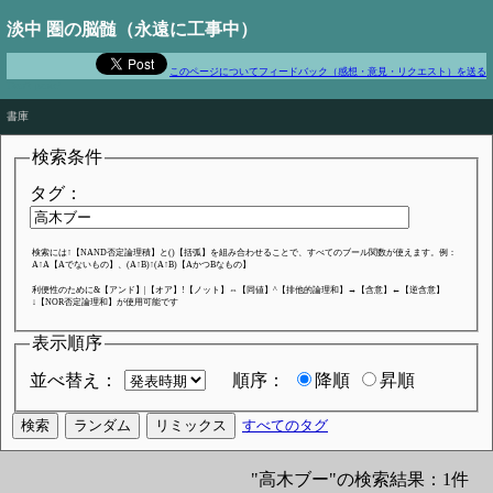
淡中 圏の脳髄（永遠に工事中）
このページについてフィードバック（感想・意見・リクエスト）を送る
Don't panic!
書庫
検索条件
タグ：
検索には↑【NAND否定論理積】と()【括弧】を組み合わせることで、すべてのブール関数が使えます。例：
A↑A【Aでないもの】、(A↑B)↑(A↑B)【AかつBなもの】
利便性のために&【アンド】|【オア】!【ノット】⇔【同値】^【排他的論理和】→【含意】←【逆含意】
↓【NOR否定論理和】が使用可能です
表示順序
並べ替え：
順序：
降順
昇順
すべてのタグ
"高木ブー"の検索結果：1件