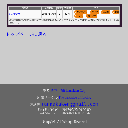
作品名
発表時期
章数
文字数
タグ
ナンセンス
ギャグ
三人称
童話
シンデレラ
2008/01/09
1
3274
グリム
高木ブー
偽りの家族のいじめに耐えながら舞踏会に出ることを夢見るシンデレラは優しい魔法使いの助けを得てお城
に向かう。
トップページに戻る
作者:
淡中 圏(Tannakian Cat)
所属サークル:
The dark side of forcing
tannakaken@gmail.com
連絡先:
First Published:
2017/05/25 00:00:00
Last Modified:
2024/02/06 10:29:56
@copyleft; All Wrongs Reversed