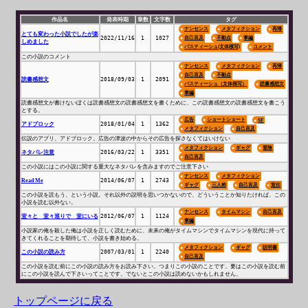
作品名
発表時期
章数
文字数
タグ
ナンセンス
メタフィクション
再帰
とても変わった小説でしたが楽
2022/11/16
1
1027
自己言及
不動点
掌編
しめました
パスティーシュ(文体模写)
コメント
この小説のコメント
ナンセンス
メタフィクション
再帰
自己言及
不動点
読書感想文
2018/09/03
1
2091
パスティーシュ（文体模写）
読書感想文
掌編
読書感想文が書けないぼくは読書感想文の読書感想文を書くために、この読書感想文の読書感想文を書こう
とする。
広告
ショートショート
SF
アドブロック
2018/01/04
1
1362
メタフィクション
自己言及
伝説のアプリ、アドブロック。広告の津波の中からその広告を探さなくてはいけない
メタフィクション
ギャグ
冒険
ネタバレ注意
2016/03/22
1
3351
自己言及
この小説にはこの小説に関する重大なネタバレを含みますのでご注意下さい
ナンセンス
メタフィクション
Read Me
2014/06/07
1
2743
ギャグ
三人称
自己言及
宣伝
この小説を読もう、という小説。それ以外の説明を思いつかないので、どういうことか知りたければ、この
小説を読む以外ない。
ナンセンス
タイムマシン
自己言及
堂々と 堂々巡りで 堂にいる
2012/06/07
1
1124
掌編
小説家の俺を殺した俺は小説を正しく読むために、未来の俺がタイムマシンでタイムマシンを現代に持って
きてくれることを期待して、小説を書き始める。
メタフィクション
ギャグ
説明書
この小説の読み方
2007/03/01
1
2240
自己言及
この小説を読む前にこの小説の読み方をお読み下さい。つまりこの小説のことです。要はこの小説を読む前
にこの小説を読んで下さいってことです。でないとこの小説は読めないかもしれません。
トップページに戻る