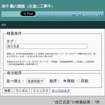
淡中 圏の脳髄（永遠に工事中）
このページについてフィードバック（感想・意見・リクエスト）を送る
The best way to predict the future is to invent it
書庫
検索条件
タグ：
検索には↑【NAND否定論理積】と()【括弧】を組み合わせることで、すべてのブール関数が使えます。例：
A↑A【Aでないもの】、(A↑B)↑(A↑B)【AかつBなもの】
利便性のために&【アンド】|【オア】!【ノット】⇔【同値】^【排他的論理和】→【含意】←【逆含意】
↓【NOR否定論理和】が使用可能です
表示順序
並べ替え：
順序：
降順
昇順
すべてのタグ
"自己言及"の検索結果：7件