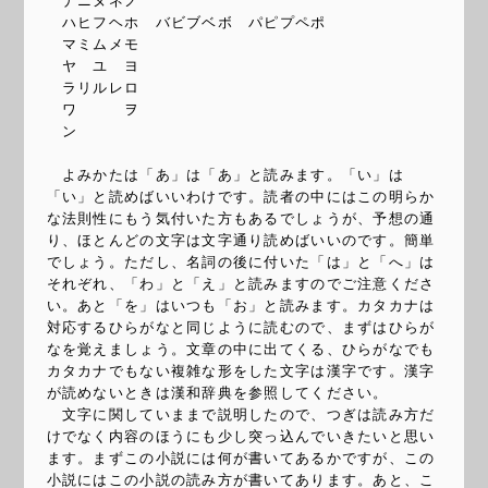
ナニヌネノ
ハヒフヘホ バビブベボ パピプペポ
マミムメモ
ヤ ユ ヨ
ラリルレロ
ワ ヲ
ン
よみかたは「あ」は「あ」と読みます。「い」は
「い」と読めばいいわけです。読者の中にはこの明らか
な法則性にもう気付いた方もあるでしょうが、予想の通
り、ほとんどの文字は文字通り読めばいいのです。簡単
でしょう。ただし、名詞の後に付いた「は」と「へ」は
それぞれ、「わ」と「え」と読みますのでご注意くださ
い。あと「を」はいつも「お」と読みます。カタカナは
対応するひらがなと同じように読むので、まずはひらが
なを覚えましょう。文章の中に出てくる、ひらがなでも
カタカナでもない複雑な形をした文字は漢字です。漢字
が読めないときは漢和辞典を参照してください。
文字に関していままで説明したので、つぎは読み方だ
けでなく内容のほうにも少し突っ込んでいきたいと思い
ます。まずこの小説には何が書いてあるかですが、この
小説にはこの小説の読み方が書いてあります。あと、こ