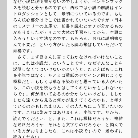
なぜ小説に説明書がないのでしょうか。ペンギンブック
スを読むと分かるのですが、西欧では小説の解説はイン
トロダクションとして、最初についているのです。もち
ろん核心部分はそこでは書かれていないのですが（日本
のミステリーの文庫で、前書き読むとオチが分かるもの
がありましたが）そこで大体の予習をしてから、本題に
入ろうという寸法なのです。もちろん、おれに説明書な
んて不要だ、という方がいたら読み飛ばしていただいて
結構です。
さて、まず皆さんに言っておかなければいけないこと
は、これは小説だ、ということです。なぜそんなことを
説明しなくてはいけないかというと、たとえばもしこれ
を小説ではなく、たとえば壁紙のデザインと同じような
模様だと、もしくは単なる染みだと思っている人がいた
ら、この小説を読もうとはしてくれないかもしれないか
らです。何が描いてあるのか分からないけども、もしか
したら遠くから見ると何かが見えてくるのかも、と考え
ているのかもしれません。その人たちにこう言いたいの
です。これは染みではありません、小説です。だから、
読んでください、と。また、これは模様だろうか、複雑
な迷路だろうか、それとも文字なのだろうか、と悩んで
いる方がおりましたら、これは小説ですので、迷わずお
読みください。