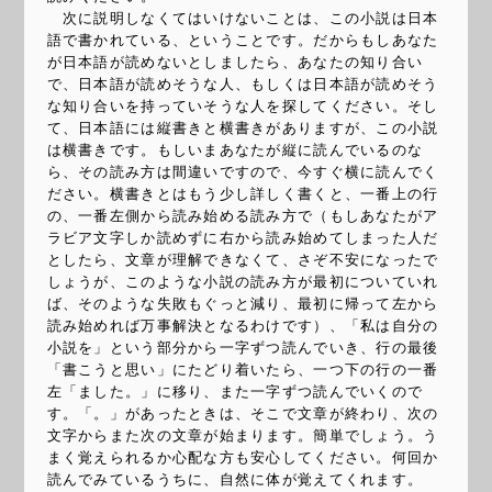
次に説明しなくてはいけないことは、この小説は日本
語で書かれている、ということです。だからもしあなた
が日本語が読めないとしましたら、あなたの知り合い
で、日本語が読めそうな人、もしくは日本語が読めそう
な知り合いを持っていそうな人を探してください。そし
て、日本語には縦書きと横書きがありますが、この小説
は横書きです。もしいまあなたが縦に読んでいるのな
ら、その読み方は間違いですので、今すぐ横に読んでく
ださい。横書きとはもう少し詳しく書くと、一番上の行
の、一番左側から読み始める読み方で（もしあなたがア
ラビア文字しか読めずに右から読み始めてしまった人だ
としたら、文章が理解できなくて、さぞ不安になったで
しょうが、このような小説の読み方が最初についていれ
ば、そのような失敗もぐっと減り、最初に帰って左から
読み始めれば万事解決となるわけです）、「私は自分の
小説を」という部分から一字ずつ読んでいき、行の最後
「書こうと思い」にたどり着いたら、一つ下の行の一番
左「ました。」に移り、また一字ずつ読んでいくので
す。「。」があったときは、そこで文章が終わり、次の
文字からまた次の文章が始まります。簡単でしょう。う
まく覚えられるか心配な方も安心してください。何回か
読んでみているうちに、自然に体が覚えてくれます。