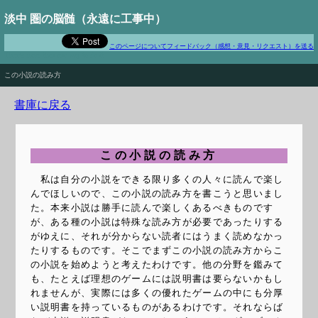
淡中 圏の脳髄（永遠に工事中）
このページについてフィードバック（感想・意見・リクエスト）を送る
There's more than one way to do it
この小説の読み方
書庫に戻る
この小説の読み方
私は自分の小説をできる限り多くの人々に読んで楽し
んでほしいので、この小説の読み方を書こうと思いまし
た。本来小説は勝手に読んで楽しくあるべきものです
が、ある種の小説は特殊な読み方が必要であったりする
がゆえに、それが分からない読者にはうまく読めなかっ
たりするものです。そこでまずこの小説の読み方からこ
の小説を始めようと考えたわけです。他の分野を鑑みて
も、たとえば理想のゲームには説明書は要らないかもし
れませんが、実際には多くの優れたゲームの中にも分厚
い説明書を持っているものがあるわけです。それならば