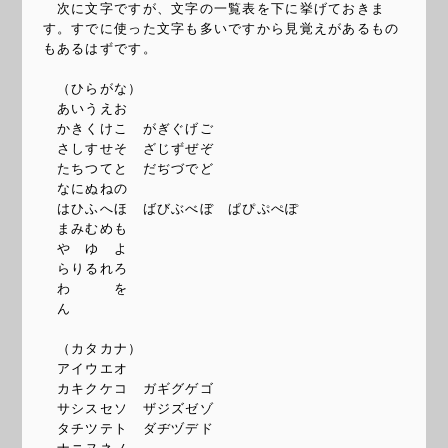
次に文字ですが、文字の一覧表を下に挙げておきま
す。すでに使った文字も多いですから見覚えがあるもの
もあるはずです。
（ひらがな）
あいうえお
かきくけこ がぎぐげご
さしすせそ ざじずぜぞ
たちつてと だぢづでど
なにぬねの
はひふへほ ばびぶべぼ ぱぴぷぺぽ
まみむめも
や ゆ よ
らりるれろ
わ を
ん
（カタカナ）
アイウエオ
カキクケコ ガギグゲゴ
サシスセソ ザジズゼゾ
タチツテト ダヂヅデド