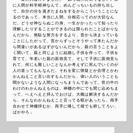
に人間が科学精神なんて、めんどっちいもの持ち出し
て、自分の分を過ぎたまねをするからこういうことにな
るのであって、本当に人間、分相応ってのが大切なん
だ。どうせ神ならぬこの身、一生かかったって知ったり
理解したりすることができるのは限られたことばかりな
んだから、無駄な努力をするより、昔から決まっている
ことにしたがって、昔からずっとそうやって来たんだか
ら間違いがあるはずがないんだから、親の言うことをよ
く聞いて、親と同じように結婚し子供を作って、子供を
育てて、年老いた親の面倒見て、そして子供に面倒見ら
れて、何にも難しいことなんか考えずに死んでいくのが
人の道ってもんなんだ。それを変に懐疑とか合理とかわ
かんねえこと言い出すもんだから、偉い人のいうことも
聞かないような人間になっちまうんであって、世の中の
わけのわかんねえものは、神棚の中にでも閉じ込めちま
って、へえへえと拝んでおけば、大概は解決するんだか
ら、そんなわかんねえこと言ってる暇があったら、両手
合わせて神棚拝むか、両手に唾して畑でも耕してろい、
ばかやろ」