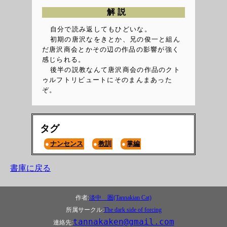
解説
自分で読み返してもひどいな。
初期の唐沢なをきとか、兄の俊一と組ん
だ唐沢商会とかその辺の作品の影響が強く
感じられる。
後半の説教なんて唐沢商会の作品のクト
ゥルフトリビュートにそのまんまあった
ぞ。
タグ
ナンセンス
教訓
掌編
書庫に戻る
作者:
淡中 圏(Tannakian Cat)
所属サークル:
The dark side of forcing
tannakaken@gmail.com
連絡先: