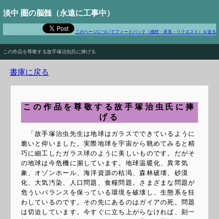
淡中 圏の脳髄（永遠に工事中）
このページについてフィードバック（感想・意見・リクエスト）を送る
There's more than one way to do it
この作品を尊敬する故手塚治虫氏に捧げる
書庫に戻る
この作品を尊敬する故手塚治虫氏に捧
げる
「故手塚治虫先生は地球はガラスでできているように
脆いと仰いました。実際地球を宇宙から眺めてみると精
巧に細工したガラス球のように美しいものです。だがそ
の地球は今危機に瀕しています。地球温暖化、異常気
象、オゾンホール、海洋資源の枯渇、森林破壊、砂漠
化、大気汚染、人口問題、食糧問題。さまざまな問題が
危ういバランスを保っている環境を破壊し、生態系を狂
わしているのです。その先にあるのはガイアの死。問題
は切迫しています。今すぐに立ち上がらなければ、刻一