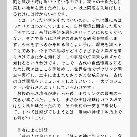
刻と滅びの時は近づいているのです。我々の子孫たちに
美しい地球を残すためにも、これ以上問題を先延ばしす
るわけには行かないのです。
では、いったい何をすればいいのか。それは誰にもは
っきりとはわかっていません。自然環境に間違った形で
干渉すれば、余計に事態を悪化させることにもなりかね
ない。そこで我々は地球史の徹底的な研究を提唱しま
す。今何をすべきかを知る最もよい手は、歴史を調べる
ことである。今までの地球がどうさまざまな大異変を潜
り抜けてきたかを知れば、この事態の打開策も自ずから
知れるというわけです。そこで、古代の自然環境を知る
ために我々はここを手始めに、世界各地でボウリング調
査を実行し、土中に含まれたさまざまな成分から、古代
の自然環境をシミュレイトしようという、一大プロジェ
クトが実行されようとしているわけです」
教授の記念演説が終わった後、ボウリングの最初の一
突きが成された。しかし、まさか実は地球はガラス球で
はなく風船球だったので、その最初の一突きで破裂し
て、すべては滅びてしまうとは、漫画の神様手塚治虫で
も気がつくまい。
作者による訓話
「昔の人は仰いました。『触らぬ神に祟りなし』。変