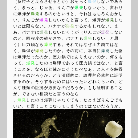
（反粒子と反応させるとか）おそらく
爆発
しないであろ
う、きっと。じゃあ、りんごが
爆発
しないから、変わり
に爆弾が
爆発
するのかというと、それはもちろんおかし
い。りんごが
爆発
しないからと言って、爆弾が
爆発
しな
いとは限らない。バナナが
爆発
するかもしれない。ま
あ、バナナは
爆発
しないだろうが（りんごが
爆発
しない
のと、同程度の確かさで、バナナも
爆発
しない、と思
う）圧力鍋なら
爆発
する。それではなぜ圧力鍋ではな
く、爆弾が
爆発
したのか。その前に、本当に
爆発
した物
は爆弾だったのか。圧力鍋ではありえないのか。何をも
って、
爆発
したのは爆弾であって圧力鍋ではない、と言
うことを、なるほど確かにそうだべなぁ、と人々を納得
させるのだろうか。どう演繹的に、論理的必然的に証明
するのか。そうするためにはいったいどれくらいの、ど
んな種類の証拠が必要なのだろうか。もし証明すること
が、できない相談だと言うのなら
、
爆発
したのは爆弾じゃなくても、たとえばりんごでも
いい、と言うことになってしまうのではないだろうか。