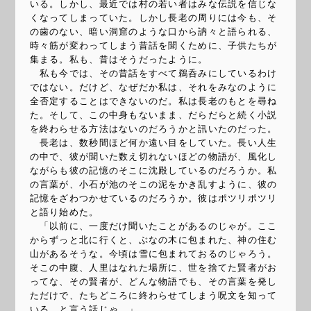
いる。しかし、最近では村の若い者はみな伝説を信じな
くなってしまっていた。しかし長老の周りには今も、そ
の歯のない、暗い洞窟のような口から訥々と語られる、
時々筋が変わってしまう昔話を聞くために、子供たちが
集まる。私も、昔はそうだったように。
私も今では、その昔話をすべて鵜呑みにしているわけ
ではない。だけど、なぜだか私は、それをみなのように
全否定することはできないのだ。私は長老のもとを尋ね
た。そして、この中身もないまま、だらだらと続く小説
を終わらせる方法はないのだろうかと訊いたのだった。
長老は、数秒間ほど何か遠い目をしていた。長い人生
の中で、彼が聞いた数え切れないほどの物語が、風化し
ながらも彼の記憶のそこに沈殿しているのだろうか。私
の言葉が、小石が池のそこの泥をかき乱すように、彼の
記憶をざわつかせているのだろうか。彼はポツリポツリ
と語り始めた。
「以前に、一度だけ聞いたことがあるのじゃが。ここ
からずっと北に行くと、ぶなの木に包まれた、神の住む
山があるそうな。今頃は雪に包まれておるのじゃろう。
そこの中腹、人里はなれた場所に、世を捨てた賢者がお
ってな、その賢者が、どんな物語でも、その言葉を発し
ただけで、たちどころに終わらせてしまう呪文を知って
いる、と言う話じゃ。」