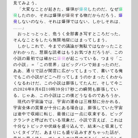
見てみよう。
「大変なことが起きた。爆弾が
爆発
したのだ。なぜ
爆
発
したのか。それは爆弾が
爆発
する物だからだろう。
爆
発
しないのなら、それは爆弾ではない。しかしそれは、
……」
おっとっとっと、危うく全部書き写すところだった。
そんなことをしたら無限地獄にはまってしまう。
しかしこれで、今までの議論が無駄ではなかったこと
がわかった。慧眼な読者はもうお気づきだろうが、この
小説の最初では確かに
爆発
が起こっている。つまり「こ
の小説」＝「この世界」はビッグバンで始まったのだ。
ああ、通りで話が闇雲に広がってしまって、書いてる俺
でもこの小説がどこへ行ってしまうのかまったくわから
くなるわけだ。この小説は膨張してたんだ。そして今こ
の
2026年8月6日10時39分17秒
この瞬間も膨張してい
る。じゃあ、この小説はこの後どうなるのであろうか。
現代の宇宙論では、宇宙の運命は三種類に分かれる。
宇宙全体の質量が十分にある場合は、膨張していた宇宙
は途中で収縮に転じ、最後には一点に収束する。ビッグ
クランチと呼ばれている現象だ。小説で言えば、これは
十分なトピックや伏線を盛り込んで、結末へと収束して
いくタイプだ。あまりにも盛り込みすぎちゃった話が、