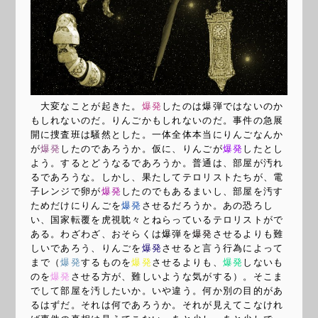
大変なことが起きた。
爆発
したのは爆弾ではないのか
もしれないのだ。りんごかもしれないのだ。事件の急展
開に捜査班は騒然とした。一体全体本当にりんごなんか
が
爆発
したのであろうか。仮に、りんごが
爆発
したとし
よう。するとどうなるであろうか。普通は、部屋が汚れ
るであろうな。しかし、果たしてテロリストたちが、電
子レンジで卵が
爆発
したのでもあるまいし、部屋を汚す
ためだけにりんごを
爆発
させるだろうか。あの恐ろし
い、国家転覆を虎視眈々とねらっているテロリストがで
ある。わざわざ、おそらくは爆弾を
爆発
させるよりも難
しいであろう、りんごを
爆発
させると言う行為によって
まで（
爆発
するものを
爆発
させるよりも、
爆発
しないも
のを
爆発
させる方が、難しいような気がする）。そこま
でして部屋を汚したいか。いや違う。何か別の目的があ
るはずだ。それは何であろうか。それが見えてこなけれ