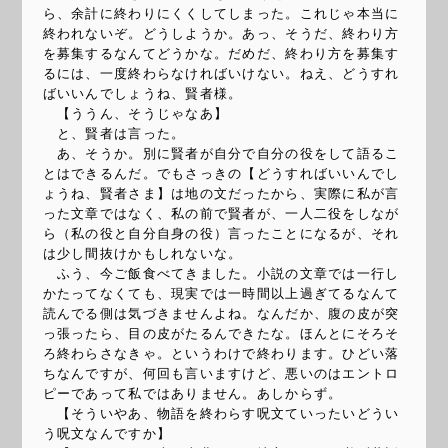
ら、余計に終わりにくくしてしまった。これじゃ本当に
終われないぞ。どうしようか。あっ、そうだ、終わり方
を募集するなんてどうかな。だめだ、終わり方を募集す
るには、一度終わらなければいけない。ねえ、どうすれ
ばいいんでしょうね、賢者様。
【ううん、そうじゃなあ】
と、賢者は言った。
あ、そうか。別に賢者が自分で自分の役をして語るこ
とはできるんだ。でもさっきの【どうすればいいんでし
ょうね、賢者さま】は地の文だったから、実際に私が言
った文章ではなく、私の前で賢者が、一人二役をしなが
ら（私の役と自分自身の役）言ったことになるが、それ
は少し間抜けかもしれないな。
ふう、今ご飯食べてきました。小説の文章では一行し
かたってなくても、現実では一時間以上過ぎてるなんて
読んでる側は気づきませんよね。なんだか、腹の皮が突
っ張ったら、目の皮がたるんできたな。ほんとにそろそ
ろ終わらさなきゃ。というわけで終わります。ひどい落
ちなんですが、何回も言いますけど、悪いのはエントロ
ピーであって私ではありません。あしからず。
【そういやあ、物語を終わらす呪文ていったいどうい
う呪文なんですか】