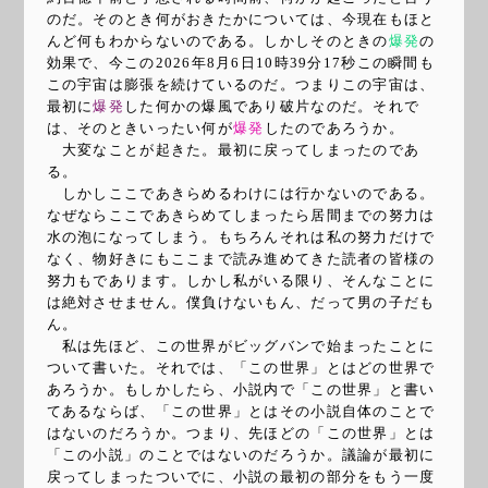
のだ。そのとき何がおきたかについては、今現在もほと
んど何もわからないのである。しかしそのときの
爆発
の
効果で、今この
2026年8月6日10時39分17秒
この瞬間も
この宇宙は膨張を続けているのだ。つまりこの宇宙は、
最初に
爆発
した何かの爆風であり破片なのだ。それで
は、そのときいったい何が
爆発
したのであろうか。
大変なことが起きた。最初に戻ってしまったのであ
る。
しかしここであきらめるわけには行かないのである。
なぜならここであきらめてしまったら居間までの努力は
水の泡になってしまう。もちろんそれは私の努力だけで
なく、物好きにもここまで読み進めてきた読者の皆様の
努力もであります。しかし私がいる限り、そんなことに
は絶対させません。僕負けないもん、だって男の子だも
ん。
私は先ほど、この世界がビッグバンで始まったことに
ついて書いた。それでは、「この世界」とはどの世界で
あろうか。もしかしたら、小説内で「この世界」と書い
てあるならば、「この世界」とはその小説自体のことで
はないのだろうか。つまり、先ほどの「この世界」とは
「この小説」のことではないのだろうか。議論が最初に
戻ってしまったついでに、小説の最初の部分をもう一度