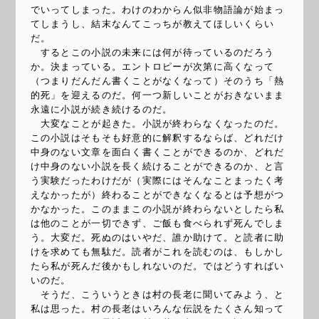
でいってしまった。わけのわからん似非物語論が始まっ
てしまうし、結末なんてこっちが教えてほしいくらい
だ。
するとこの小説の未来には何が待っているのだろう
か。決まっている。エントロピーが次第に高くなって
（つまりだんだん書くことがなくなって）そのうち「熱
的死」を迎えるのだ。何一つ新しいことがおきないまま
永遠に小説が続き続けるのだ。
大変なことが起きた。小説が終わらなくなったのだ。
この小説はそもそも好意的に解釈するならば、どれだけ
中身のない文章を面白く書くことができるのか、どれだ
け中身のない小説を長く続けることができるのか、と言
う実験だったわけだが（実際にはそんなことまったく考
えなかったが）終わることができなくなるとは予想がつ
かなかった。このままこの小説が終わらないとしたら私
は他のことが一切できず、ご飯も食べられず死んでしま
う。大変だ。死ぬのはいやだ、誰か助けて。と読者に助
けを求めても無駄だ。読者がこれを読むのは、もしかし
たら私が死んだ後かもしれないのだ。ではどうすればい
いのだ。
そうだ、こういうときは村の長老に聞いてみよう、と
私は思った。村の長老はいろんな伝説をたくさん知って