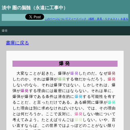
淡中 圏の脳髄（永遠に工事中）
このページについてフィードバック（感想・意見・リクエスト）を送る
The road to hell is paved with good intentions
爆発
書庫に戻る
爆発
大変なことが起きた。爆弾が
爆発
したのだ。なぜ
爆発
したのか。それは爆弾が
爆発
する物だからだろう。
爆発
しないのなら、それは爆弾ではない。しかしそれは、爆
弾が
爆発
する理由には厳密にはならない。それは単に、
爆弾が爆弾である条件は潜在的に
爆発
する可能性を有す
ることだ、と言っただけである。ある瞬間に爆弾が
爆発
した理由は別に求めなければいけない。では、その理由
とは何だろうか。ここで反対に、
爆発
しない物について
考えてみよう。たとえばりんごは
爆発
しない。いや、言
い直すならば、この世界ではよっぽどのことがない限り