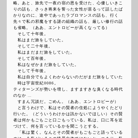
略。あと、旅先で一夜の宿の恩を受けた、心優しいきこ
りの話も、さっき将来を誓った女性が居るって話したば
かりなのに、途中であったラブロマンスの話も、行く
先々で私の邪魔をする謎の組織の話も、厳しい修行の話
も省略。（ああ、エントロピーが高くなってる）
そして十年後。
私はまだ旅をしていた。
そして二十年後。
私はまだまだ旅をしていた。
そして百年後。
私はなぜかまだ旅をしていた。
そして千年後。
私は自分でもよくわからないのだがまだ旅をしていた
時は宇宙世紀0086。
ティターンズが勢いを増し、ますますきな臭くなる時代
のなか ...
すまん冗談だ。ごめん。（ああ、エントロピーが）
と言うわけで、私はその賢者の住処にようやくたどり
行いた。（どういうわけかは訊かないでほしい）その賢
者は何かもごもごと口ごもっている。私は、口に耳を近
づけて、何を言っているかを聞こうとする。
「私は驚く。なんとその賢者がもごもごと語っている