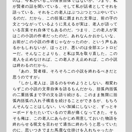
のは、今私がいるこの情景自体ではないか。つまり、私
が賢者の話を聞いている、そして私が話者としてそれを
語っている、それをこの老人はぶつぶつとつぶやいてい
るのだ。だから、この括弧に囲まれた文章は、前の字の
文とつながっているように見えるが実は、老人が語って
いる言葉それ自体でもあるのだ。つまり、この老人が実
はこの小説の作者だったのだ。あれなんかおかしいな、
お前がこの小説の作者じゃなかったのか、という声もあ
るかもしれないが、ほっとけ、悪いのは全部エントロピ
ーだ。そんなことよりも、と私は気を取り直した。この
老人を止めなければ。この老人さえ止めれば、この小説
は終わるのだから。
『あの、賢者様。そろそろこの小説を終わるべきだと
思うのですが』
『しかし老人は、語るのをやめようとしない。相変わ
らずこの小説の文章自体を語るもんだから、括弧内括弧
の二重括弧まで字の文を語り続ける。このまま無限に括
弧内括弧の入れ子構造を続けることができるが、もちろ
んそんなことはしない。いい加減にしないと、ずっとキ
ーボードをたたいているので肩が痛くなってきた。そも
そも俺は、この老人にあらかじめ用意しておいた物語を
終わらせる呪文を言わせて適当に終わろうと思っていた
のに、思いつきでまた馬鹿な仕掛けを入れちゃったか