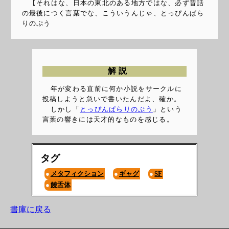
【それはな、日本の東北のある地方ではな、必ず昔話
の最後につく言葉でな、こういうんじゃ、とっぴんぱら
りのぷう
解説
年が変わる直前に何か小説をサークルに
投稿しようと急いで書いたんだよ、確か。
しかし「
とっぴんぱらりのぷう
」という
言葉の響きには天才的なものを感じる。
タグ
メタフィクション
ギャグ
SF
饒舌体
書庫に戻る