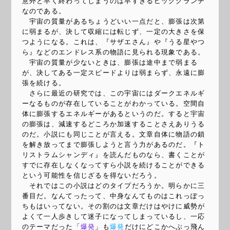
意外と早く終わってしまうのは早すぎるビッグクランチ
なのである。
宇宙の質量があるちょうどいい一点だと、膨張は次第
に弱まるが、決して収縮には転じず、一定の大きさを保
つようになる。これは、『サザエさん』や『うる星やつ
ら』などのエンドレス系の物語に見られる現象である。
宇宙の質量が少ないときは、膨張は途中まで弱まる
が、決してある一定スピードよりは弱まらず、永遠に膨
張を続ける。
さらに最近の研究では、この宇宙にはダークエネルギ
ーなるものが存在していることがわかっている。空間自
体に膨張するエネルギーがあるというのだ。すると宇宙
の膨張は、減速するどころか加速することさえありうる
のだ。小説にも同じことが言える。文章自体に物語の鎖
を解き放ってまで膨張しようと言う力があるのだ。『ト
リストラムシャンディ』を読んだものなら、書くことが
すでに存在しなくなってすら小説を続けることができる
という可能性を信じざるを得ないだろう。
それではこの小説はどのタイプだろうか。明らかに三
番目だ。なんてったって、中身なんてものはこれっぽっ
ちもはいってない。その割のは文章だけはやけに威勢が
よくて一人歩きして迷子になってしまっているし、一応
のテーマだった「
爆発
」も
爆発
だけにどこかへぶっ飛ん