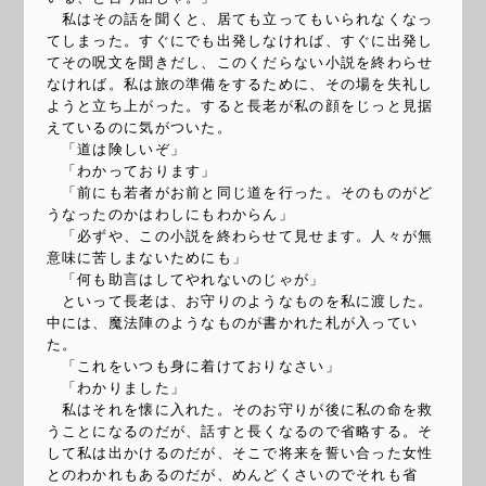
私はその話を聞くと、居ても立ってもいられなくなっ
てしまった。すぐにでも出発しなければ、すぐに出発し
てその呪文を聞きだし、このくだらない小説を終わらせ
なければ。私は旅の準備をするために、その場を失礼し
ようと立ち上がった。すると長老が私の顔をじっと見据
えているのに気がついた。
「道は険しいぞ」
「わかっております」
「前にも若者がお前と同じ道を行った。そのものがど
うなったのかはわしにもわからん」
「必ずや、この小説を終わらせて見せます。人々が無
意味に苦しまないためにも」
「何も助言はしてやれないのじゃが」
といって長老は、お守りのようなものを私に渡した。
中には、魔法陣のようなものが書かれた札が入ってい
た。
「これをいつも身に着けておりなさい」
「わかりました」
私はそれを懐に入れた。そのお守りが後に私の命を救
うことになるのだが、話すと長くなるので省略する。そ
して私は出かけるのだが、そこで将来を誓い合った女性
とのわかれもあるのだが、めんどくさいのでそれも省