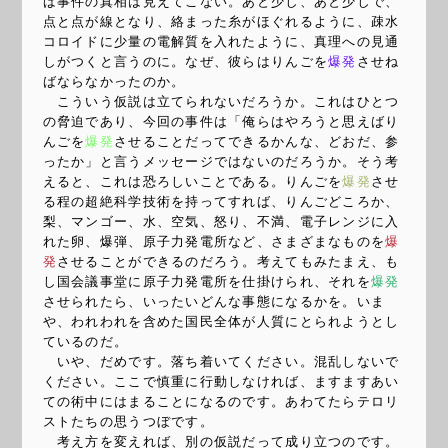
ば事件の真相は見えてこない。あと少し、あと少しで、
点と点が線となり、絡まった糸がほぐれるように、疎水
コロイドに少量の電解質を入れたように、真理への見通
しがつくと言うのに。なぜ、彼らはりんごを
爆発
させね
ばならなかったのか。
こういう仮説は立てられないだろうか。これはひとつ
の脅迫であり、今回の事件は「俺らはやろうと思えばり
んごを
爆発
させることだってできるかんな、どおだ、参
ったか」と言うメッセージではないのだろうか。そう考
えると、これは恐ろしいことである。りんごを
爆発
させ
る程の超絶科学技術を持ってすれば、りんごどころか、
梨、マンゴー、水、空気、怒り、不満、電子レンジに入
れた卵、爆弾、原子力発電所など、さまざまなものを
爆
発
させることができるのだろう。考えてもみたまえ、も
し国会議事堂に原子力発電所を仕掛けられ、それを
爆発
させられたら、いったいどんな事態になるかを。いま
や、われわれを含めた国民全体が人質にとられようとし
ているのだ。
いや、だめです。落ち着いてください。混乱しないで
ください。ここで慎重に行動しなければ、ますますあい
ての術中にはまることになるのです。あわてたらテロリ
ストたちの思うつぼです。
考え方を変えれば、別の仮説だって成り立つのです。