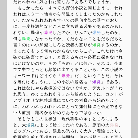
だわれわれに残された道なんてあるのでしょうか。
もしかしたら、すべての探偵小説と同じように、われ
われはスタート地点から間違えてしまったのかもしれな
い。だからわれわれもすべての探偵小説の基本どおり
に、一度根源的なところに立ち返る必要があるのかもし
れない。爆弾が
爆発
したのか、りんごが
爆発
したのか、
何も
爆発
しなかったのか、くだらないことをだらだらと
書くのはいい加減にしろと読者の怒りが
爆発
するのか、
まったくもって何もわからないからこそ、これだけは今
確かに確言できるぞ、と言えるものを必死に探さなけれ
ばいけないのだ。その「もの」とは何か。それは、今ま
で文中でもっとも頻繁に出てくることから、この小説の
キーワードはどうやら「
爆発
」だ、ということだ。それ
を裏付けるように、この小説の題名も「
爆発
」である。
これはなにやら象徴的ではないですか。デカルトが「わ
れ思う、ゆえにわれあり」から始めたように、カントが
アプリオリな純粋認識についての考察から始めたよう
に、われわれもわれわれにとって如何様にも否定できな
い大前提、題名から始めなおそうではないか。
そもそもこの世界は、現代科学の示すところによる
と、大
爆発
によって始まったのである。原初の大
爆発
、
ビッグバンである。誤差の恐ろしく大きい理論により、
約百億年前と予想される時間前、何かが起こったと言う