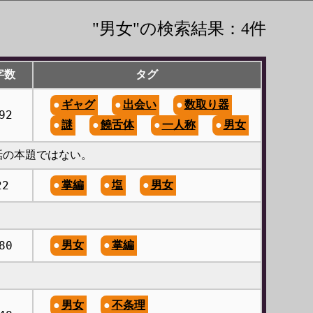
"男女"の検索結果：4件
字数
タグ
ギャグ
出会い
数取り器
92
謎
饒舌体
一人称
男女
話の本題ではない。
22
掌編
塩
男女
80
男女
掌編
男女
不条理