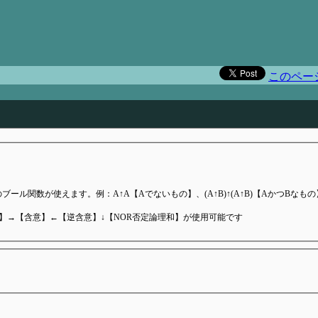
）
このペー
ール関数が使えます。例：A↑A【Aでないもの】、(A↑B)↑(A↑B)【AかつBなもの
和】→【含意】←【逆含意】↓【NOR否定論理和】が使用可能です