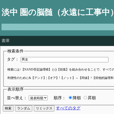
淡中 圏の脳髄（永遠に工事中
Long Live The New Flesh
書庫
検索条件
タグ：
検索には↑【NAND否定論理積】と()【括弧】を組み合わせることで、すべてのブ
利便性のために&【アンド】|【オア】!【ノット】⇔【同値】^【排他的論理
表示順序
並べ替え：
順序：
降順
昇順
すべてのタグ