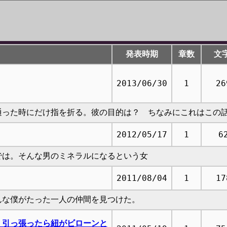
発表時期
章数
文
2013/06/30
1
26
通った時にだけ指を折る。彼の目的は？ ちなみにこれはこの
2012/05/17
1
6
では。そんな男のミネラルになるという女
2011/08/04
1
17
んな僕がたった一人の仲間を見つけた。
く引っ張ったら紐がビローンと