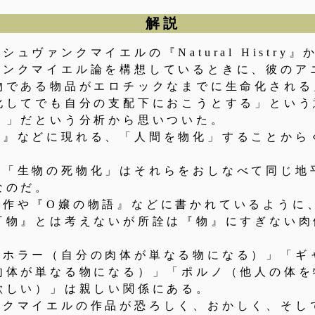
解説
ュヴァンクマイエルの『Natural Histry』
ァンクマイエル論を構想しているときに、彼のア
物である物品がエロチックなまでに生命化される
化してでも自分の支配下におこうとする」という
）」だという分析から思いついた。
ム』などに現れる、「人間を物化」することから
。
と「生物の死物化」はそれらをおしなべて同じ地
なのだ。
諸作や『O嬢の物語』などに書かれているように
『物』とは考えないが所詮は『物』にすぎない肉
「ホラー（自分の肉体が単なる物になる）」「ギ
肉体が単なる物になる）」「ポルノ（他人の体を
欲しい）」は親しい関係にある。
ンクマイエルの作品が恐ろしく、おかしく、そし