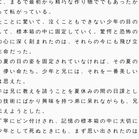
に、まるで最初から精巧な作り物ででもあった
って転がっている。
ことに驚いて、泣くこともできない少年の目の
して、標本箱の中に固定していく。驚愕と恐怖
の心に深く刻まれたのは、それらの今にも飛び
生命だった。
夏の日の姿を固定されていなければ、その夏の
、儚い命たち。少年と兄には、それを一番美し
は思えた。
は兄に教えを請うことを夏休みの間の日課とし
の技術にばかり興味を持つ弟に呆れながらも、
伝えようとした。
寧にピン付けされ、記憶の標本箱の中に大切に
少年として死ぬときにも、まず思い出されたの