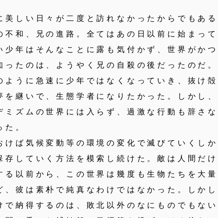
美しい日々が二度と訪れなかったからでもある
不和、兄の進路。全てはあの日以前に始まって
い少年はそんなことに露も気付かず、世界がか
知ったのは、ようやく兄の自殺の後だったのだ。
ように急速に少年ではなくなっていき、抜け殻
夢を継いで、生態学者になりたかった。しかし
デミズムの世界には入らず、過激な行動も辞さ
った。
けば気候変動等の環境の変化で滅びていくしか
保存していく方法を模索し続けた。敵は人間だ
する以前から、この世界は幾度も生物たちを大
ど、彼は素朴で純真なわけではなかった。しか
けで納得するのは、敗北以外のなにものでもな