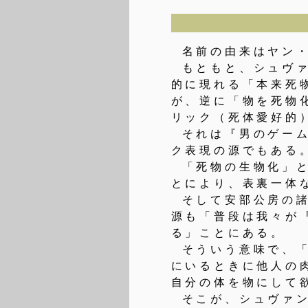
名前の由来はヤン・シ
もともと、シュヴ
的に現れる「本来死
が、逆に「物を死物
リック（死体愛好的
それは『男のゲー
ク表現の源でもある
「死物の生物化」
とにより、表裏一体
そして安部公房の
源も「普段は我々が
る」ことにある。
そういう意味で、
にいるときに他人の
自分の体を物にして
そこが、シュヴァ