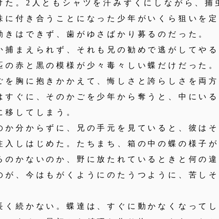
けた。2人ともシャツを汗みずくにしながら、捕
味に付き合うことになった少年がいくら狙いを
動きはできず、歯がゆさばかり募るのだった。
捕まえられず、それも兄の勧めで逃がしてやる
匹の赤と黒の模様が少々毒々しい蝶だけだった
ごを胸に抱きかかえて、悔しさと誇らしさを両
はすぐに、そのかごを少年から奪うと、中にい
に移してしまう。
か分からずに、兄の手元を見ていると、彼はそ
注入しはじめた。たちまち、箱の中の蝶の様子
るのかないのか、野に放たれているときと何の
のが、今はもがくようにのたうつように、苦し
く続かない。蝶達は、すぐに動かなくなってし