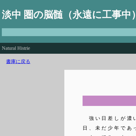
淡中 圏の脳髄（永遠に工事中
Πάντα ῥεῖ
Natural Histrie
書庫に戻る
強い日差しが濃い
日、未だ少年であ