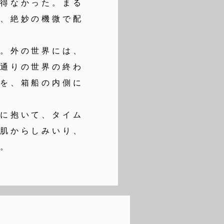
を得なかった。まる
れ、絶妙の機微で配
。外の世界には、
葉通りの世界の終わ
のを、箱船の内側に
に抱いて、タイム
の肌からしみいり、
く。