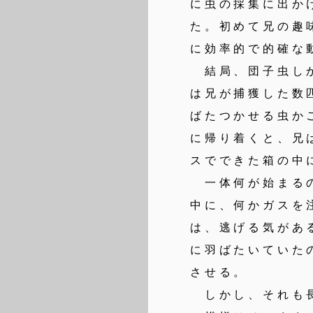
に虫の採集に出か
た。初めて兄の趣
に効率的で的確な
結局、団子虫しか
は兄が捕獲した数
ばたつかせる虫か
に帰り着くと、兄
スでできた箱の中
一体何が始まるの
中に、何かガスを
は、逃げる気があ
に羽ばたいていた
させる。
しかし、それも長