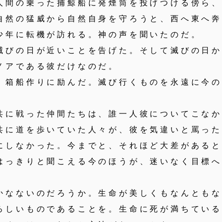
人間の乗った捕鯨船に発煙筒を投げつける傍ら
自然の猛威から自然自身を守ろうと、西へ東へ
年に転機が訪れる。神の声を聞いたのだ。
びの日が近いことを告げた。そして滅びの日か
ノアである彼だけなのだ。
箱船作りに励んだ。滅び行くものを永遠に今の
に戦った仲間たちは、誰一人彼についてこなか
共に道を歩いていた人々が、彼を気違いと罵っ
しなかった。今までと、それほど大差があると
はっきりと聞こえる今のほうが、迷いなく目標
なないのだろうか。生命が美しくもなんともな
ろしいものであることを。生命に死が満ちてい