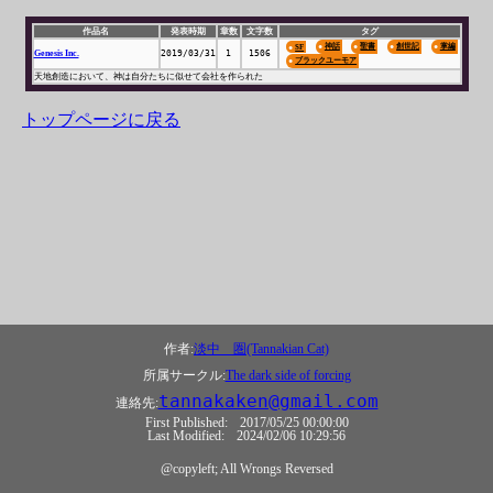
作品名
発表時期
章数
文字数
タグ
神話
聖書
創世記
掌編
SF
Genesis Inc.
2019/03/31
1
1506
ブラックユーモア
天地創造において、神は自分たちに似せて会社を作られた
トップページに戻る
作者:
淡中 圏(Tannakian Cat)
所属サークル:
The dark side of forcing
tannakaken@gmail.com
連絡先:
First Published:
2017/05/25 00:00:00
Last Modified:
2024/02/06 10:29:56
@copyleft; All Wrongs Reversed