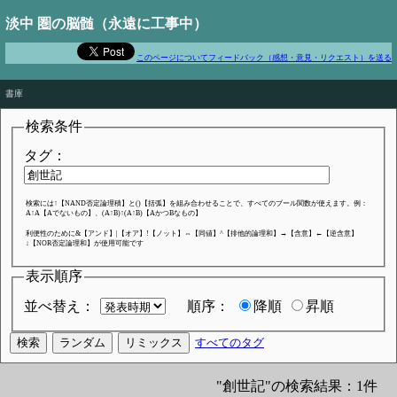
淡中 圏の脳髄（永遠に工事中）
このページについてフィードバック（感想・意見・リクエスト）を送る
We are such stuff as dreams are made on
書庫
検索条件
タグ：
検索には↑【NAND否定論理積】と()【括弧】を組み合わせることで、すべてのブール関数が使えます。例：
A↑A【Aでないもの】、(A↑B)↑(A↑B)【AかつBなもの】
利便性のために&【アンド】|【オア】!【ノット】⇔【同値】^【排他的論理和】→【含意】←【逆含意】
↓【NOR否定論理和】が使用可能です
表示順序
並べ替え：
順序：
降順
昇順
すべてのタグ
"創世記"の検索結果：1件